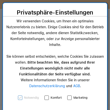
Zum Inhalt springen [AK + 0]
Zum Hauptmenü springen [AK + 1]
Zum Widget-Menü rechts springen [AK + 2]
Zum Hauptmenü springen [AK + 3]
Zum Hauptmenü (oben rechts) springen [AK + 4]
Zum Hauptmenü (unten rechts) springen [AK + 5]
Zum Hauptmenü (zentriert) springen [AK + 6]
Zum Meta-Menü oben (links) springen [AK + 7]
Zu den Inhalten im Fußbereich springen [AK + 8]
Wir reparieren dein Apple Gerät!
Privatsphäre-Einstellungen
Store auswählen
Wir verwenden Cookies, um Ihnen ein optimales
Toggle navigation
Nutzererlebnis zu bieten. Einige Cookies sind für den Betrieb
Dein Warenkorb
der Seite notwendig, andere dienen Statistikzwecken,
Noch keine Artikel im Einkaufswagen.
Komforteinstellungen, oder zur Anzeige personalisierter
Inhalte.
Mac Zubehör
iPa
ab 14,99 €
ab 
Sie können selbst entscheiden, welche Cookies Sie zulassen
wollen.
Bitte beachten Sie, dass aufgrund Ihrer
Einstellungen womöglich nicht mehr alle
Funktionalitäten der Seite verfügbar sind.
Weitere Informationen finden Sie in unserer
Datenschutzerklärung
und
AGB
.
Eingabegeräte
Notwendig
Komfort
Marketing