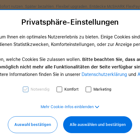
Sofort nutzen. Später bezahlen. Flexibel upgraden. Entdecke McSHARK FlexPay
Privatsphäre-Einstellungen
m Ihnen ein optimales Nutzererlebnis zu bieten. Einige Cookies sind 
ienen Statistikzwecken, Komforteinstellungen, oder zur Anzeige perso
ds
TV & Home
Zubehör
Services
Angeb
en, welche Cookies Sie zulassen wollen.
Bitte beachten Sie, dass a
möglich nicht mehr alle Funktionalitäten der Seite verfügbar si
tere Informationen finden Sie in unserer
Datenschutzerklärung
und
edarf? Wir kümmern
Notwendig
Komfort
Marketing
Mehr Cookie-Infos einblenden
Auswahl bestätigen
Alle auswählen und bestätigen
ehen dir geschulte Expert*innen zur Verfügung, die dir gern