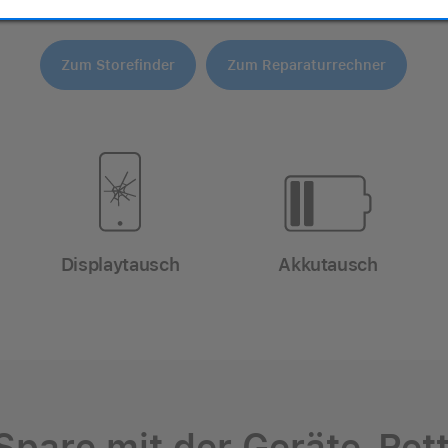
. Selbstverständlich auch dann, wenn du das Gerät nicht be
Zum Storefinder
Zum Reparaturrechner
Displaytausch
Akkutausch
Spare mit der Geräte-Ret