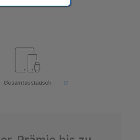
i uns gekauft hast.
Gesamtaustausch

ter-Prämie bis zu