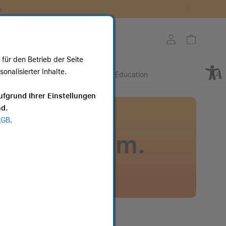
!
Store auswählen
Mein Konto
Warenkorb
für den Betrieb der Seite
nalisierter Inhalte.
Retail
Business
Education
ote
ufgrund Ihrer Einstellungen
nd.
AGB
.
 uns darum.
e mit deinem defekten