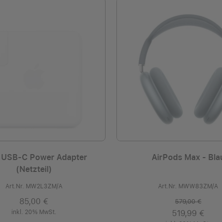
USB‑C Power Adapter
AirPods Max - Bla
(Netzteil)
Art.Nr. MW2L3ZM/A
Art.Nr. MWW83ZM/A
85,00 €
579,00 €
inkl. 20% MwSt.
519,99 €