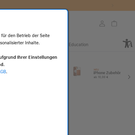
Store auswählen
Mein Konto
Warenkorb
für den Betrieb der Seite
nalisierter Inhalte.
Retail
Business
Education
ote
ufgrund Ihrer Einstellungen
nd.
I
Apple Watch
NEU
AGB
.
Zubehör
iPhone Zubehör
ab 25,00 €
ab 10,00 €