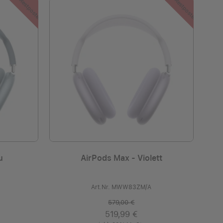
Restposten
Restposten
u
AirPods Max - Violett
Art.Nr. MWW83ZM/A
579,00 €
519,99 €