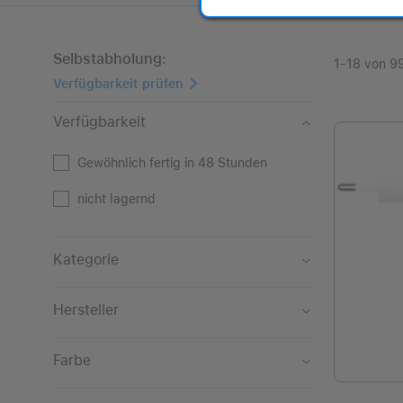
Selbstabholung:
1-18 von 9
Verfügbarkeit prüfen
Verfügbarkeit
Gewöhnlich fertig in 48 Stunden
nicht lagernd
Kategorie
Adapter
Hersteller
Audio
Apple
Farbe
Docks
Dbramante
Blau
Eingabegeräte