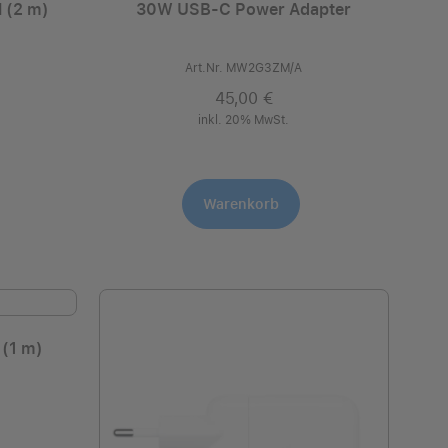
 (2 m)
30W USB‑C Power Adapter
Art.Nr. MW2G3ZM/A
45,00 €
inkl. 20% MwSt.
Warenkorb
(1 m)