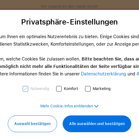
Wir reparieren dein Apple Gerät!
Privatsphäre-Einstellungen
m Ihnen ein optimales Nutzererlebnis zu bieten. Einige Cookies sind 
ienen Statistikzwecken, Komforteinstellungen, oder zur Anzeige perso
ds
TV & Home
Zubehör
Services
Angeb
en, welche Cookies Sie zulassen wollen.
Bitte beachten Sie, dass a
möglich nicht mehr alle Funktionalitäten der Seite verfügbar si
TV & Home-
tere Informationen finden Sie in unserer
Datenschutzerklärung
und
d Zubehör
Zubehör
0,00 €
ab 35,00 €
Notwendig
Komfort
Marketing
Mehr Cookie-Infos einblenden
Auswahl bestätigen
Alle auswählen und bestätigen