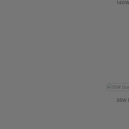
Satechi
140W
Gelb
Halterungen
TRUNK
Grau
Hubs
VonMählen
Grün
In-Ear
Mitternacht
Kabel
Orange
Kabel/Adapter
Rosegold
Kopfhörer
Schwarz
Ladegeräte
Silber
MacBook Air
Space grau
35W 
MacBook Pro
transparent
Mobil
Violett
Mäuse & Trackpads