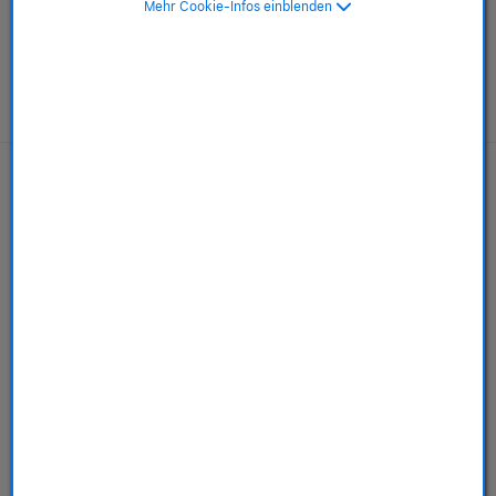
Mehr Cookie-Infos einblenden
Entspannt
bleiben. Mit
AppleCare+ für
Kopfhörer.