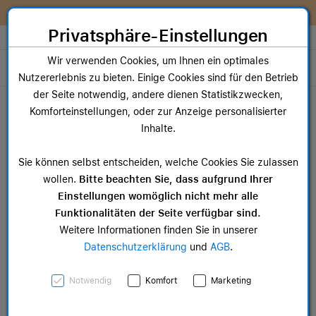
Zum Inhalt springen [AK + 0]
Zum Hauptmenü springen [AK + 1]
Zum Widget-Menü rechts springen [AK + 2]
Zum Hauptmenü springen [AK + 3]
Zum Hauptmenü (oben rechts) springen [AK + 4]
Zum Hauptmenü (unten rechts) springen [AK + 5]
Zum Hauptmenü (zentriert) springen [AK + 6]
Zum Meta-Menü oben (links) springen [AK + 7]
Zu den Inhalten im Fußbereich springen [AK + 8]
Wir reparieren dein Apple Gerät!
Privatsphäre-Einstellungen
Store auswählen
Wir verwenden Cookies, um Ihnen ein optimales
Toggle navigation
Nutzererlebnis zu bieten. Einige Cookies sind für den Betrieb
Dein Warenkorb
der Seite notwendig, andere dienen Statistikzwecken,
Noch keine Artikel im Einkaufswagen.
Komforteinstellungen, oder zur Anzeige personalisierter
Inhalte.
Sie können selbst entscheiden, welche Cookies Sie zulassen
wollen.
Bitte beachten Sie, dass aufgrund Ihrer
Einstellungen womöglich nicht mehr alle
Funktionalitäten der Seite verfügbar sind.
Weitere Informationen finden Sie in unserer
Datenschutzerklärung
und
AGB
.
Notwendig
Komfort
Marketing