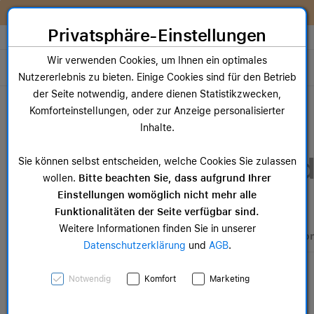
Zum Inhalt springen [AK + 0]
Zum Hauptmenü springen [AK + 1]
Zum Widget-Menü rechts springen [AK + 2]
Zum Hauptmenü springen [AK + 3]
Zum Hauptmenü (oben rechts) springen [AK + 4]
Zum Hauptmenü (unten rechts) springen [AK + 5]
Zum Hauptmenü (zentriert) springen [AK + 6]
Zum Meta-Menü oben (links) springen [AK + 7]
Zu den Inhalten im Fußbereich springen [AK + 8]
anmelden und 5,00 € Gutschein sichern!
Wir re
Privatsphäre-Einstellungen
Store auswählen
Wir verwenden Cookies, um Ihnen ein optimales
Toggle navigation
Nutzererlebnis zu bieten. Einige Cookies sind für den Betrieb
Dein Warenkorb
der Seite notwendig, andere dienen Statistikzwecken,
Noch keine Artikel im Einkaufswagen.
Komforteinstellungen, oder zur Anzeige personalisierter
Inhalte.
Sie können selbst entscheiden, welche Cookies Sie zulassen
wollen.
Bitte beachten Sie, dass aufgrund Ihrer
Einstellungen womöglich nicht mehr alle
Funktionalitäten der Seite verfügbar sind.
Weitere Informationen finden Sie in unserer
Datenschutzerklärung
und
AGB
.
Notwendig
Komfort
Marketing