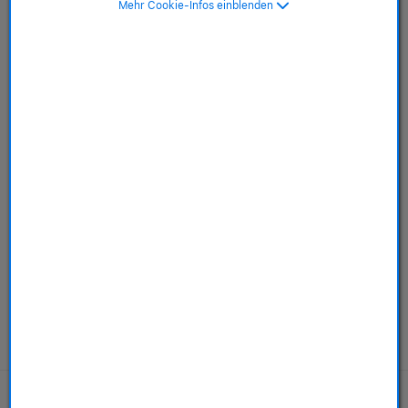
Unübertroffener Klang. Unglaublich smart.
Mehr Cookie-Infos einblenden
ab 139,00 €
oder
ab 23,56 € / monatlich mit FlexPay
Modelle kaufen