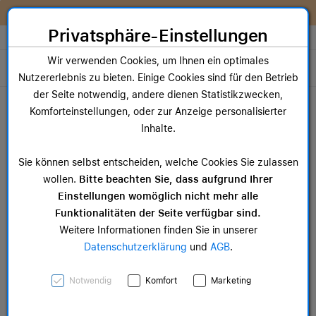
Zum Inhalt springen [AK + 0]
Zum Hauptmenü springen [AK + 1]
Zum Widget-Menü rechts springen [AK + 2]
Zum Hauptmenü springen [AK + 3]
Zum Hauptmenü (oben rechts) springen [AK + 4]
Zum Hauptmenü (unten rechts) springen [AK + 5]
Zum Hauptmenü (zentriert) springen [AK + 6]
Zum Meta-Menü oben (links) springen [AK + 7]
Zu den Inhalten im Fußbereich springen [AK + 8]
Wir reparieren dein Apple Gerät!
Privatsphäre-Einstellungen
Store auswählen
Wir verwenden Cookies, um Ihnen ein optimales
Toggle navigation
Nutzererlebnis zu bieten. Einige Cookies sind für den Betrieb
Dein Warenkorb
der Seite notwendig, andere dienen Statistikzwecken,
Noch keine Artikel im Einkaufswagen.
Komforteinstellungen, oder zur Anzeige personalisierter
Inhalte.
Ho
Apple TV 4K
ab 
ab 229,00 €
Sie können selbst entscheiden, welche Cookies Sie zulassen
wollen.
Bitte beachten Sie, dass aufgrund Ihrer
Einstellungen womöglich nicht mehr alle
Funktionalitäten der Seite verfügbar sind.
Weitere Informationen finden Sie in unserer
Datenschutzerklärung
und
AGB
.
Notwendig
Komfort
Marketing
HomePod