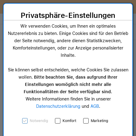
Zum Inhalt springen [AK + 0]
Zum Hauptmenü springen [AK + 1]
Zum Widget-Menü rechts springen [AK + 2]
Zum Hauptmenü springen [AK + 3]
Zum Hauptmenü (oben rechts) springen [AK + 4]
Zum Hauptmenü (unten rechts) springen [AK + 5]
Zum Hauptmenü (zentriert) springen [AK + 6]
Zum Meta-Menü oben (links) springen [AK + 7]
Zu den Inhalten im Fußbereich springen [AK + 8]
Wir reparieren dein Apple Gerät!
Privatsphäre-Einstellungen
Store auswählen
Wir verwenden Cookies, um Ihnen ein optimales
Toggle navigation
Nutzererlebnis zu bieten. Einige Cookies sind für den Betrieb
der Seite notwendig, andere dienen Statistikzwecken,
Dein Warenkorb
Komforteinstellungen, oder zur Anzeige personalisierter
Noch keine Artikel im Einkaufswagen.
Inhalte.
Mac Zubehör
iPa
Sie können selbst entscheiden, welche Cookies Sie zulassen
ab 14,99 €
ab 
wollen.
Bitte beachten Sie, dass aufgrund Ihrer
Einstellungen womöglich nicht mehr alle
Funktionalitäten der Seite verfügbar sind.
Weitere Informationen finden Sie in unserer
Datenschutzerklärung
und
AGB
.
iPhone Feingewebe
Notwendig
Komfort
Marketing
Wallet mit MagSafe –