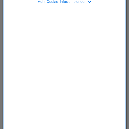
Mehr Cookie-Infos einblenden
Moosgrün
SKU: MGH74ZM/A