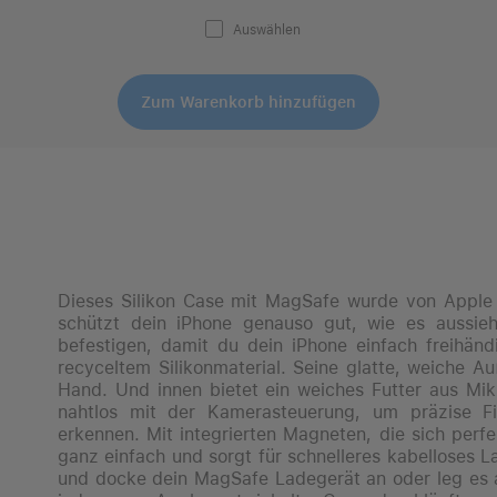
Auswählen
Zum Warenkorb hinzufügen
Dieses Silikon Case mit MagSafe wurde von Apple 
schützt dein iPhone genauso gut, wie es aussie
befestigen, damit du dein iPhone einfach freihä
recyceltem Silikon­material. Seine glatte, weiche A
Hand. Und innen bietet ein weiches Futter aus Mik
nahtlos mit der Kamera­steuerung, um präzise 
erkennen. Mit integrierten Magneten, die sich perf
ganz einfach und sorgt für schnelleres kabelloses 
und docke dein MagSafe Ladegerät an oder leg es au