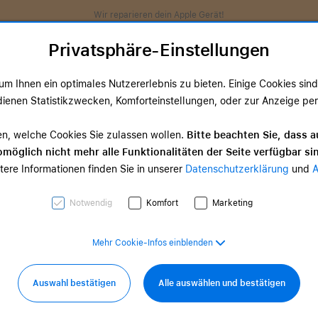
Wir reparieren dein Apple Gerät!
Privatsphäre-Einstellungen
m Ihnen ein optimales Nutzererlebnis zu bieten. Einige Cookies sind 
ienen Statistikzwecken, Komforteinstellungen, oder zur Anzeige perso
ds
TV & Home
Zubehör
Services
Angeb
en, welche Cookies Sie zulassen wollen.
Bitte beachten Sie, dass a
möglich nicht mehr alle Funktionalitäten der Seite verfügbar si
TV & Home-
tere Informationen finden Sie in unserer
Datenschutzerklärung
und
d Zubehör
Zubehör
0,00 €
ab 35,00 €
Notwendig
Komfort
Marketing
Mehr Cookie-Infos einblenden
Auswahl bestätigen
Alle auswählen und bestätigen