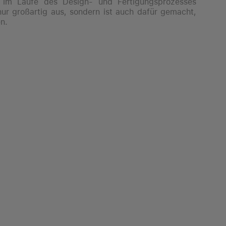
 im Laufe des Design- und Fertigungs­prozesses
nur großartig aus, sondern ist auch dafür gemacht,
n.