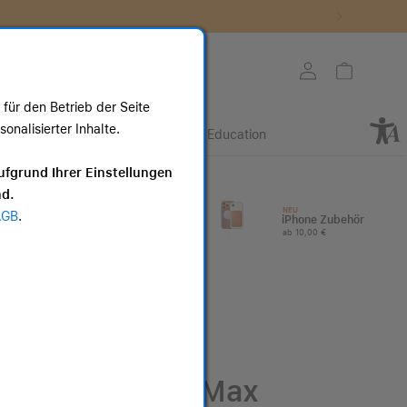
Store auswählen
Mein Konto
Warenkorb
für den Betrieb der Seite
nalisierter Inhalte.
Retail
Business
Education
ote
ufgrund Ihrer Einstellungen
nd.
I
Apple Watch
NEU
AGB
.
Zubehör
iPhone Zubehör
ab 25,00 €
ab 10,00 €
iPhone 17 Pro Max