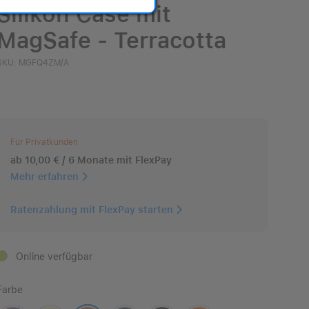
Silikon Case mit
MagSafe - Terracotta
SKU: MGFQ4ZM/A
Für Privatkunden
ab 10,00 € / 6 Monate mit FlexPay
Mehr erfahren
Ratenzahlung mit FlexPay starten
Online verfügbar
Farbe