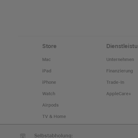
Store
Dienstleist
Mac
Unternehmen
iPad
Finanzierung
iPhone
Trade-In
Watch
AppleCare+
Airpods
TV & Home
Zubehör
Selbstabholung: