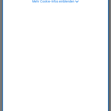
Mehr Cookie-Infos einblenden
Terracotta
SKU: MGFQ4ZM/A