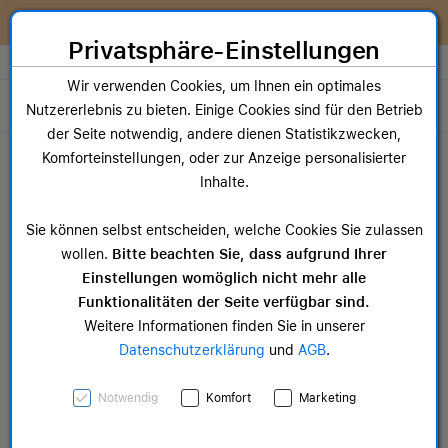
Zum Inhalt springen [AK + 0]
Zum Hauptmenü springen [AK + 1]
Zum Widget-Menü rechts springen [AK + 2]
Zum Hauptmenü springen [AK + 3]
Zum Hauptmenü (oben rechts) springen [AK + 4]
Zum Hauptmenü (unten rechts) springen [AK + 5]
Zum Hauptmenü (zentriert) springen [AK + 6]
Zum Meta-Menü oben (links) springen [AK + 7]
Zu den Inhalten im Fußbereich springen [AK + 8]
Wir reparieren dein Apple Gerät!
Privatsphäre-Einstellungen
Store auswählen
Wir verwenden Cookies, um Ihnen ein optimales
Toggle navigation
Nutzererlebnis zu bieten. Einige Cookies sind für den Betrieb
der Seite notwendig, andere dienen Statistikzwecken,
Dein Warenkorb
Komforteinstellungen, oder zur Anzeige personalisierter
Noch keine Artikel im Einkaufswagen.
Inhalte.
Mac Zubehör
iPa
Sie können selbst entscheiden, welche Cookies Sie zulassen
ab 14,99 €
ab 
wollen.
Bitte beachten Sie, dass aufgrund Ihrer
Einstellungen womöglich nicht mehr alle
Funktionalitäten der Seite verfügbar sind.
Weitere Informationen finden Sie in unserer
Datenschutzerklärung
und
AGB
.
iPhone 17 Pro Max Silikon
Notwendig
Komfort
Marketing
Case mit MagSafe -