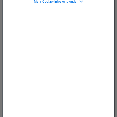
Mehr Cookie-Infos einblenden