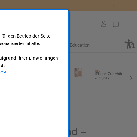
Store auswählen
Mein Konto
Warenkorb
für den Betrieb der Seite
nalisierter Inhalte.
Retail
Business
Education
ote
ufgrund Ihrer Einstellungen
nd.
I
Apple Watch
NEU
AGB
.
Zubehör
iPhone Zubehör
ab 25,00 €
ab 10,00 €
Crossbody Band –