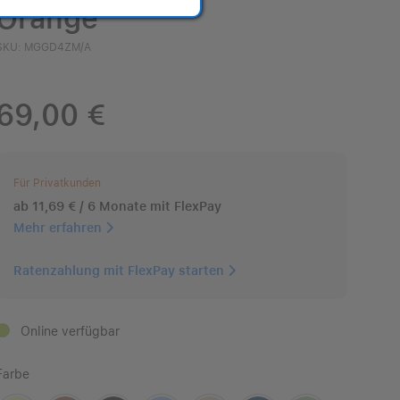
Orange
SKU: MGGD4ZM/A
69,00 €
Für Privatkunden
ab 11,69 € / 6 Monate mit FlexPay
Mehr erfahren
Ratenzahlung mit FlexPay starten
Online verfügbar
Farbe