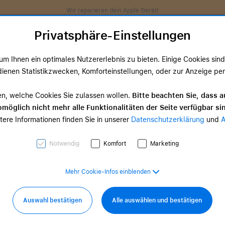
Wir reparieren dein Apple Gerät!
Privatsphäre-Einstellungen
m Ihnen ein optimales Nutzererlebnis zu bieten. Einige Cookies sind 
ienen Statistikzwecken, Komforteinstellungen, oder zur Anzeige perso
ds
TV & Home
Zubehör
Services
Angeb
en, welche Cookies Sie zulassen wollen.
Bitte beachten Sie, dass a
möglich nicht mehr alle Funktionalitäten der Seite verfügbar si
TV & Home-
tere Informationen finden Sie in unserer
Datenschutzerklärung
und
d Zubehör
Zubehör
0,00 €
ab 35,00 €
Notwendig
Komfort
Marketing
Mehr Cookie-Infos einblenden
Auswahl bestätigen
Alle auswählen und bestätigen