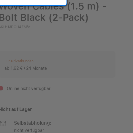
Woven Cables (1.5 m) -
Bolt Black (2-Pack)
SKU: MDGH4ZM/A
Für Privatkunden
ab 1,62 € / 24 Monate
Online nicht verfügbar
Nicht auf Lager
Selbstabholung:
nicht verfügbar