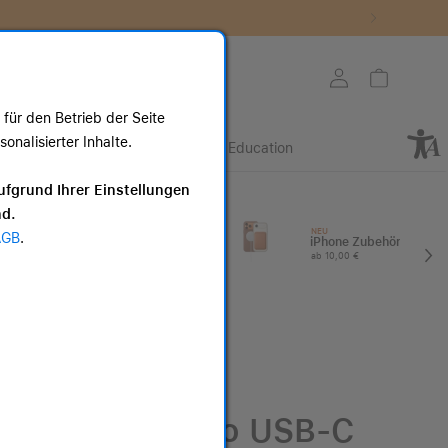
Store auswählen
Mein Konto
Warenkorb
für den Betrieb der Seite
nalisierter Inhalte.
Retail
Business
Education
ote
ufgrund Ihrer Einstellungen
nd.
I
Apple Watch
NEU
AGB
.
Zubehör
iPhone Zubehör
ab 25,00 €
ab 10,00 €
Beats USB-A to USB-C