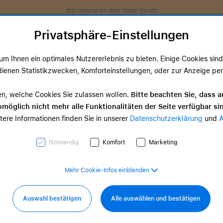
Wir reparieren dein Apple Gerät!
Privatsphäre-Einstellungen
m Ihnen ein optimales Nutzererlebnis zu bieten. Einige Cookies sind 
ienen Statistikzwecken, Komforteinstellungen, oder zur Anzeige perso
ds
TV & Home
Zubehör
Services
Angeb
en, welche Cookies Sie zulassen wollen.
Bitte beachten Sie, dass a
möglich nicht mehr alle Funktionalitäten der Seite verfügbar si
TV & Home-
tere Informationen finden Sie in unserer
Datenschutzerklärung
und
d Zubehör
Zubehör
0,00 €
ab 35,00 €
Notwendig
Komfort
Marketing
Mehr Cookie-Infos einblenden
Auswahl bestätigen
Alle auswählen und bestätigen