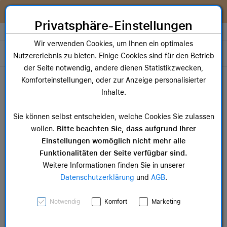
Zum Inhalt springen [AK + 0]
Zum Hauptmenü springen [AK + 1]
Zum Widget-Menü rechts springen [AK + 2]
Zum Hauptmenü springen [AK + 3]
Zum Hauptmenü (oben rechts) springen [AK + 4]
Zum Hauptmenü (unten rechts) springen [AK + 5]
Zum Hauptmenü (zentriert) springen [AK + 6]
Zum Meta-Menü oben (links) springen [AK + 7]
Zu den Inhalten im Fußbereich springen [AK + 8]
Wir reparieren dein Apple Gerät!
Privatsphäre-Einstellungen
Store auswählen
Wir verwenden Cookies, um Ihnen ein optimales
Toggle navigation
Nutzererlebnis zu bieten. Einige Cookies sind für den Betrieb
der Seite notwendig, andere dienen Statistikzwecken,
Dein Warenkorb
Komforteinstellungen, oder zur Anzeige personalisierter
Noch keine Artikel im Einkaufswagen.
Inhalte.
Mac Zubehör
iPa
Sie können selbst entscheiden, welche Cookies Sie zulassen
ab 14,99 €
ab 
wollen.
Bitte beachten Sie, dass aufgrund Ihrer
Einstellungen womöglich nicht mehr alle
Funktionalitäten der Seite verfügbar sind.
Weitere Informationen finden Sie in unserer
Datenschutzerklärung
und
AGB
.
Apple Watch Series 9
Notwendig
Komfort
Marketing
GPS + Cellular,