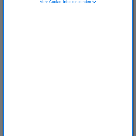
Mehr Cookie-Infos einblenden
taupe braun>
SKU: MT243ZM/A