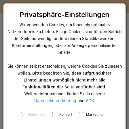
Zum Inhalt springen [AK + 0]
Zum Hauptmenü springen [AK + 1]
Zum Widget-Menü rechts springen [AK + 2]
Zum Hauptmenü springen [AK + 3]
Zum Hauptmenü (oben rechts) springen [AK + 4]
Zum Hauptmenü (unten rechts) springen [AK + 5]
Zum Hauptmenü (zentriert) springen [AK + 6]
Zum Meta-Menü oben (links) springen [AK + 7]
Zu den Inhalten im Fußbereich springen [AK + 8]
Wir reparieren dein Apple Gerät!
Privatsphäre-Einstellungen
Store auswählen
Wir verwenden Cookies, um Ihnen ein optimales
Toggle navigation
Nutzererlebnis zu bieten. Einige Cookies sind für den Betrieb
der Seite notwendig, andere dienen Statistikzwecken,
Dein Warenkorb
Komforteinstellungen, oder zur Anzeige personalisierter
Noch keine Artikel im Einkaufswagen.
Inhalte.
Mac Zubehör
iPa
Sie können selbst entscheiden, welche Cookies Sie zulassen
ab 14,99 €
ab 
wollen.
Bitte beachten Sie, dass aufgrund Ihrer
Einstellungen womöglich nicht mehr alle
Funktionalitäten der Seite verfügbar sind.
Weitere Informationen finden Sie in unserer
Datenschutzerklärung
und
AGB
.
Apple iPhone Feingewebe
Notwendig
Komfort
Marketing
Wallet mit MagSafe,