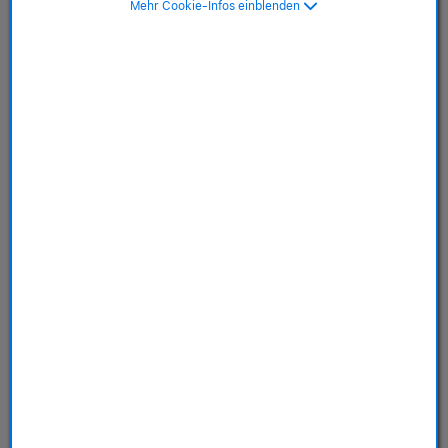
schwarz
Mehr Cookie-Infos einblenden
SKU: MT2N3ZM/A