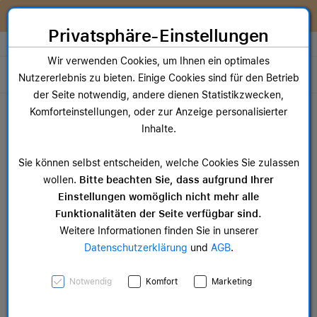
Zum Inhalt springen [AK + 0]
Zum Hauptmenü springen [AK + 1]
Zum Widget-Menü rechts springen [AK + 2]
Zum Hauptmenü springen [AK + 3]
Zum Hauptmenü (oben rechts) springen [AK + 4]
Zum Hauptmenü (unten rechts) springen [AK + 5]
Zum Hauptmenü (zentriert) springen [AK + 6]
Zum Meta-Menü oben (links) springen [AK + 7]
Zu den Inhalten im Fußbereich springen [AK + 8]
Wir reparieren dein Apple Gerät!
Privatsphäre-Einstellungen
Store auswählen
Wir verwenden Cookies, um Ihnen ein optimales
Toggle navigation
Nutzererlebnis zu bieten. Einige Cookies sind für den Betrieb
der Seite notwendig, andere dienen Statistikzwecken,
Dein Warenkorb
Komforteinstellungen, oder zur Anzeige personalisierter
Noch keine Artikel im Einkaufswagen.
Inhalte.
Mac Zubehör
iPa
Sie können selbst entscheiden, welche Cookies Sie zulassen
ab 14,99 €
ab 
wollen.
Bitte beachten Sie, dass aufgrund Ihrer
Einstellungen womöglich nicht mehr alle
Funktionalitäten der Seite verfügbar sind.
Weitere Informationen finden Sie in unserer
Datenschutzerklärung
und
AGB
.
Apple iPhone 15 Pro Max
Notwendig
Komfort
Marketing
Silikon Case mit