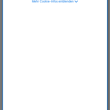
Mehr Cookie-Infos einblenden
MagSafe, zypresse grün>
SKU: MT1X3ZM/A