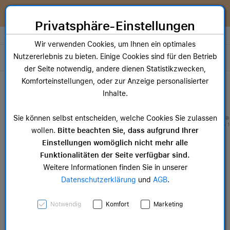
Zum Inhalt springen [AK + 0]
Zum Hauptmenü springen [AK + 1]
Zum Widget-Menü rechts springen [AK + 2]
Zum Hauptmenü springen [AK + 3]
Zum Hauptmenü (oben rechts) springen [AK + 4]
Zum Hauptmenü (unten rechts) springen [AK + 5]
Zum Hauptmenü (zentriert) springen [AK + 6]
Zum Meta-Menü oben (links) springen [AK + 7]
Zu den Inhalten im Fußbereich springen [AK + 8]
Sofort nutzen. Später bezahlen. Flexibel upgraden. Entdecke
McSHARK FlexPay!
Privatsphäre-Einstellungen
Store auswählen
Wir verwenden Cookies, um Ihnen ein optimales
Nutzererlebnis zu bieten. Einige Cookies sind für den Betrieb
Toggle navigation
der Seite notwendig, andere dienen Statistikzwecken,
Dein Warenkorb
Komforteinstellungen, oder zur Anzeige personalisierter
Noch keine Artikel im Einkaufswagen.
Inhalte.
Mac Zubehör
iPa
Sie können selbst entscheiden, welche Cookies Sie zulassen
ab 14,99 €
ab 
wollen.
Bitte beachten Sie, dass aufgrund Ihrer
Einstellungen womöglich nicht mehr alle
Funktionalitäten der Seite verfügbar sind.
Weitere Informationen finden Sie in unserer
Datenschutzerklärung
und
AGB
.
Apple iPhone 12 mini
Notwendig
Komfort
Marketing
Leder Case mit MagSafe,