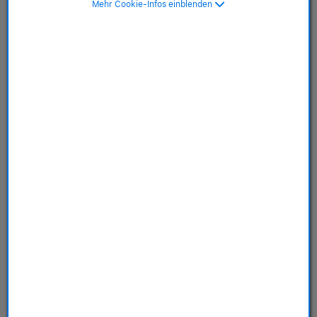
Mehr Cookie-Infos einblenden
sattelbraun>
SKU: MHK93ZM/A