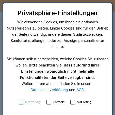
Zum Inhalt springen [AK + 0]
Zum Hauptmenü springen [AK + 1]
Zum Widget-Menü rechts springen [AK + 2]
Zum Hauptmenü springen [AK + 3]
Zum Hauptmenü (oben rechts) springen [AK + 4]
Zum Hauptmenü (unten rechts) springen [AK + 5]
Zum Hauptmenü (zentriert) springen [AK + 6]
Zum Meta-Menü oben (links) springen [AK + 7]
Zu den Inhalten im Fußbereich springen [AK + 8]
Wir reparieren dein Apple Gerät!
Privatsphäre-Einstellungen
Store auswählen
Wir verwenden Cookies, um Ihnen ein optimales
Toggle navigation
Nutzererlebnis zu bieten. Einige Cookies sind für den Betrieb
der Seite notwendig, andere dienen Statistikzwecken,
Dein Warenkorb
Komforteinstellungen, oder zur Anzeige personalisierter
Noch keine Artikel im Einkaufswagen.
Inhalte.
Mac Zubehör
iPa
Sie können selbst entscheiden, welche Cookies Sie zulassen
ab 14,99 €
ab 
wollen.
Bitte beachten Sie, dass aufgrund Ihrer
Einstellungen womöglich nicht mehr alle
Funktionalitäten der Seite verfügbar sind.
Weitere Informationen finden Sie in unserer
Datenschutzerklärung
und
AGB
.
Apple iPhone 12 mini
Notwendig
Komfort
Marketing
Leder Case mit MagSafe,