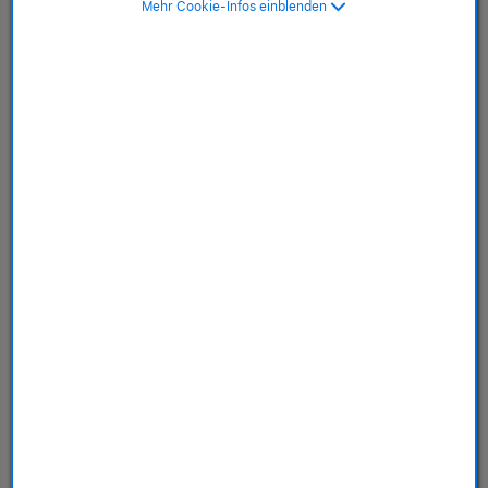
Mehr Cookie-Infos einblenden
(PRODUCT)RED
SKU: MHK73ZM/A