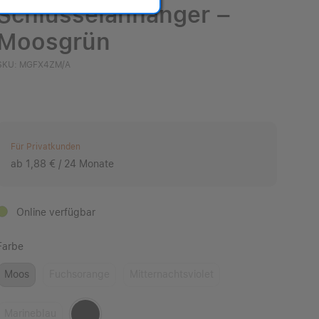
Schlüsselanhänger –
Moosgrün
SKU: MGFX4ZM/A
Für Privatkunden
ab 1,88 € / 24 Monate
Online verfügbar
Farbe
Moos
Fuchsorange
Mitternachtsviolet
Marineblau