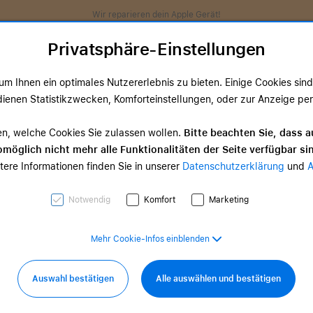
Wir reparieren dein Apple Gerät!
Privatsphäre-Einstellungen
m Ihnen ein optimales Nutzererlebnis zu bieten. Einige Cookies sind 
ienen Statistikzwecken, Komforteinstellungen, oder zur Anzeige perso
ds
TV & Home
Zubehör
Services
Angeb
en, welche Cookies Sie zulassen wollen.
Bitte beachten Sie, dass a
möglich nicht mehr alle Funktionalitäten der Seite verfügbar si
TV & Home-
tere Informationen finden Sie in unserer
Datenschutzerklärung
und
d Zubehör
Zubehör
0,00 €
ab 35,00 €
Notwendig
Komfort
Marketing
Mehr Cookie-Infos einblenden
Auswahl bestätigen
Alle auswählen und bestätigen