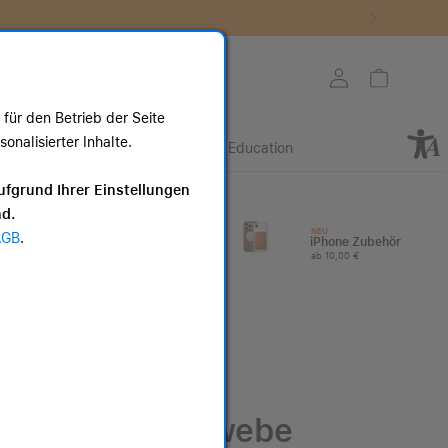
Store auswählen
Mein Konto
Warenkorb
für den Betrieb der Seite
nalisierter Inhalte.
Retail
Business
Education
ote
ufgrund Ihrer Einstellungen
nd.
I
Apple Watch
NEU
AGB
.
Zubehör
iPhone Zubehör
ab 25,00 €
ab 10,00 €
AirTag Feingewebe