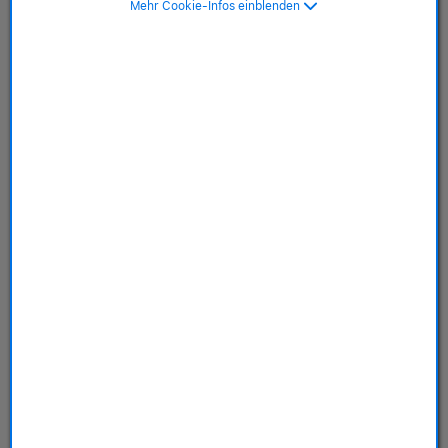
Mehr Cookie-Infos einblenden
Dunkelgrün
SKU: MA7J4ZM/A