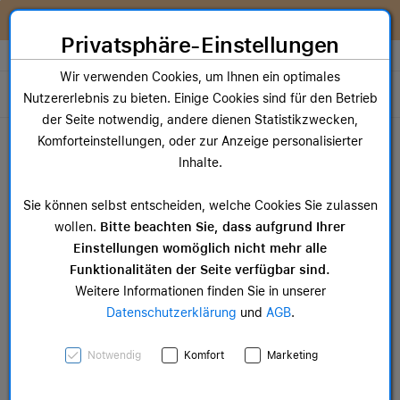
Zum Inhalt springen [AK + 0]
Zum Hauptmenü springen [AK + 1]
Zum Widget-Menü rechts springen [AK + 2]
Zum Hauptmenü springen [AK + 3]
Zum Hauptmenü (oben rechts) springen [AK + 4]
Zum Hauptmenü (unten rechts) springen [AK + 5]
Zum Hauptmenü (zentriert) springen [AK + 6]
Zum Meta-Menü oben (links) springen [AK + 7]
Zu den Inhalten im Fußbereich springen [AK + 8]
Wir reparieren dein Apple Gerät!
Privatsphäre-Einstellungen
Store auswählen
Wir verwenden Cookies, um Ihnen ein optimales
Toggle navigation
Nutzererlebnis zu bieten. Einige Cookies sind für den Betrieb
der Seite notwendig, andere dienen Statistikzwecken,
Dein Warenkorb
Komforteinstellungen, oder zur Anzeige personalisierter
Noch keine Artikel im Einkaufswagen.
Inhalte.
Mac Zubehör
iPa
Sie können selbst entscheiden, welche Cookies Sie zulassen
ab 14,99 €
ab 
wollen.
Bitte beachten Sie, dass aufgrund Ihrer
Einstellungen womöglich nicht mehr alle
Funktionalitäten der Seite verfügbar sind.
Weitere Informationen finden Sie in unserer
Datenschutzerklärung
und
AGB
.
AirTag Feingewebe
Notwendig
Komfort
Marketing
Schlüsselanhänger –