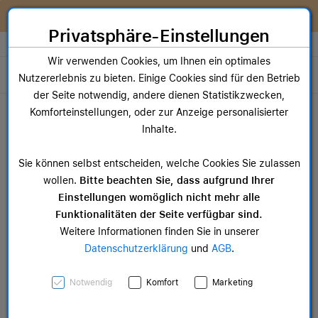
Zum Inhalt springen [AK + 0]
Zum Hauptmenü springen [AK + 1]
Zum Widget-Menü rechts springen [AK + 2]
Zum Hauptmenü springen [AK + 3]
Zum Hauptmenü (oben rechts) springen [AK + 4]
Zum Hauptmenü (unten rechts) springen [AK + 5]
Zum Hauptmenü (zentriert) springen [AK + 6]
Zum Meta-Menü oben (links) springen [AK + 7]
Zu den Inhalten im Fußbereich springen [AK + 8]
Wir reparieren dein Apple Gerät!
Privatsphäre-Einstellungen
Store auswählen
Wir verwenden Cookies, um Ihnen ein optimales
Toggle navigation
Nutzererlebnis zu bieten. Einige Cookies sind für den Betrieb
der Seite notwendig, andere dienen Statistikzwecken,
Dein Warenkorb
Komforteinstellungen, oder zur Anzeige personalisierter
Noch keine Artikel im Einkaufswagen.
Inhalte.
Mac Zubehör
iPa
Sie können selbst entscheiden, welche Cookies Sie zulassen
ab 14,99 €
ab 
wollen.
Bitte beachten Sie, dass aufgrund Ihrer
Einstellungen womöglich nicht mehr alle
Funktionalitäten der Seite verfügbar sind.
Weitere Informationen finden Sie in unserer
Datenschutzerklärung
und
AGB
.
46 mm Nike Sport Loop
Notwendig
Komfort
Marketing
Midnight Black