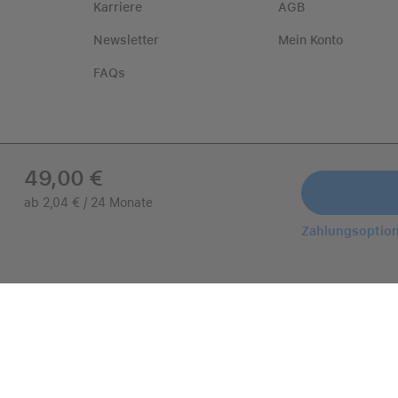
Karriere
AGB
Newsletter
Mein Konto
FAQs
49,00 €
ab 2,04 € / 24 Monate
Zahlungsoptio