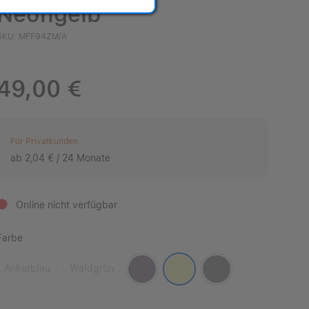
Neongelb
SKU: MFF94ZM/A
49,00 €
Für Privatkunden
ab 2,04 € / 24 Monate
Online nicht verfügbar
Farbe
Ankerblau
Waldgrün