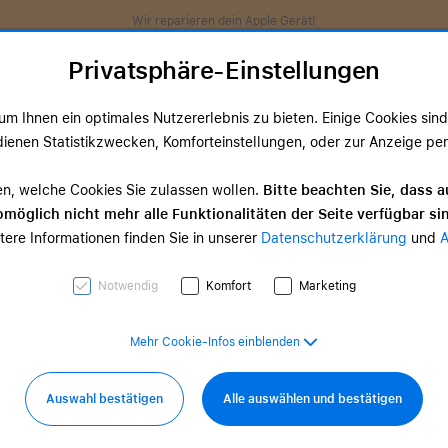
Wir reparieren dein Apple Gerät!
Privatsphäre-Einstellungen
m Ihnen ein optimales Nutzererlebnis zu bieten. Einige Cookies sind 
ienen Statistikzwecken, Komforteinstellungen, oder zur Anzeige perso
ds
TV & Home
Zubehör
Services
Angeb
en, welche Cookies Sie zulassen wollen.
Bitte beachten Sie, dass a
möglich nicht mehr alle Funktionalitäten der Seite verfügbar si
TV & Home-
tere Informationen finden Sie in unserer
Datenschutzerklärung
und
d Zubehör
Zubehör
0,00 €
ab 35,00 €
Notwendig
Komfort
Marketing
Mehr Cookie-Infos einblenden
Auswahl bestätigen
Alle auswählen und bestätigen