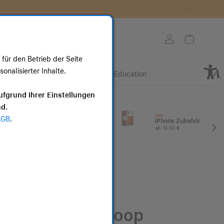
Store auswählen
Mein Konto
Warenkorb
für den Betrieb der Seite
nalisierter Inhalte.
Retail
Business
Education
ote
ufgrund Ihrer Einstellungen
nd.
I
Apple Watch
NEU
AGB
.
Zubehör
iPhone Zubehör
ab 25,00 €
ab 10,00 €
40 mm Sport Loop