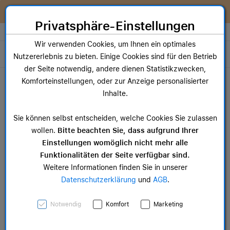
Zum Inhalt springen [AK + 0]
Zum Hauptmenü springen [AK + 1]
Zum Widget-Menü rechts springen [AK + 2]
Zum Hauptmenü springen [AK + 3]
Zum Hauptmenü (oben rechts) springen [AK + 4]
Zum Hauptmenü (unten rechts) springen [AK + 5]
Zum Hauptmenü (zentriert) springen [AK + 6]
Zum Meta-Menü oben (links) springen [AK + 7]
Zu den Inhalten im Fußbereich springen [AK + 8]
Wir reparieren dein Apple Gerät!
Privatsphäre-Einstellungen
Store auswählen
Wir verwenden Cookies, um Ihnen ein optimales
Toggle navigation
Nutzererlebnis zu bieten. Einige Cookies sind für den Betrieb
der Seite notwendig, andere dienen Statistikzwecken,
Dein Warenkorb
Komforteinstellungen, oder zur Anzeige personalisierter
Noch keine Artikel im Einkaufswagen.
Inhalte.
Mac Zubehör
iPa
Sie können selbst entscheiden, welche Cookies Sie zulassen
ab 14,99 €
ab 
wollen.
Bitte beachten Sie, dass aufgrund Ihrer
Einstellungen womöglich nicht mehr alle
Funktionalitäten der Seite verfügbar sind.
Weitere Informationen finden Sie in unserer
Datenschutzerklärung
und
AGB
.
40 mm Sport Loop
Notwendig
Komfort
Marketing
Nebelviolett