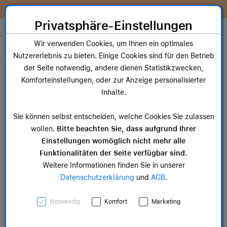
Zum Inhalt springen [AK + 0]
Zum Hauptmenü springen [AK + 1]
Zum Widget-Menü rechts springen [AK + 2]
Zum Hauptmenü springen [AK + 3]
Zum Hauptmenü (oben rechts) springen [AK + 4]
Zum Hauptmenü (unten rechts) springen [AK + 5]
Zum Hauptmenü (zentriert) springen [AK + 6]
Zum Meta-Menü oben (links) springen [AK + 7]
Zu den Inhalten im Fußbereich springen [AK + 8]
Wir reparieren dein Apple Gerät!
Privatsphäre-Einstellungen
Store auswählen
Wir verwenden Cookies, um Ihnen ein optimales
Toggle navigation
Nutzererlebnis zu bieten. Einige Cookies sind für den Betrieb
Dein Warenkorb
der Seite notwendig, andere dienen Statistikzwecken,
Noch keine Artikel im Einkaufswagen.
Komforteinstellungen, oder zur Anzeige personalisierter
Inhalte.
Sie können selbst entscheiden, welche Cookies Sie zulassen
wollen.
Bitte beachten Sie, dass aufgrund Ihrer
Einstellungen womöglich nicht mehr alle
Funktionalitäten der Seite verfügbar sind.
Weitere Informationen finden Sie in unserer
Wir konnten
Datenschutzerklärung
und
AGB
.
bedauerlicherweise keinen
Eintrag finden
Notwendig
Komfort
Marketing