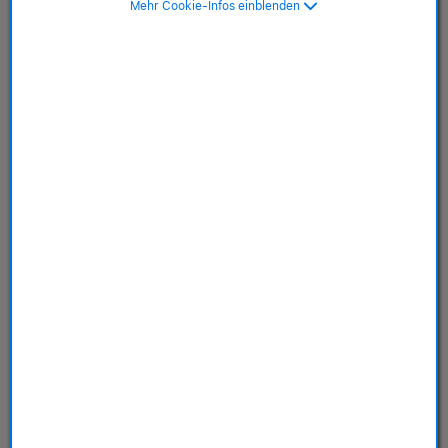
Mehr Cookie-Infos einblenden
Store
Dienstleistungen
Über uns
Richtlinien