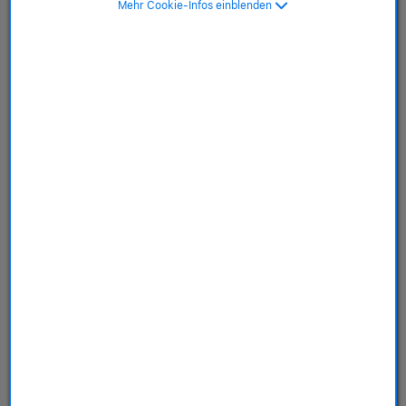
Mehr Cookie-Infos einblenden
Store
Dienstleistungen
Über uns
Richtlinien