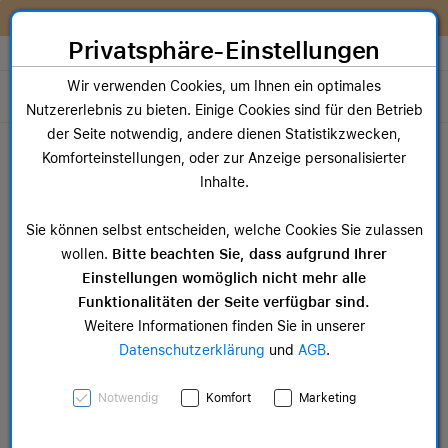
Zum Inhalt springen [AK + 0]
Zum Hauptmenü springen [AK + 1]
Zum Widget-Menü rechts springen [AK + 2]
Zum Hauptmenü springen [AK + 3]
Zum Hauptmenü (oben rechts) springen [AK + 4]
Zum Hauptmenü (unten rechts) springen [AK + 5]
Zum Hauptmenü (zentriert) springen [AK + 6]
Zum Meta-Menü oben (links) springen [AK + 7]
Zu den Inhalten im Fußbereich springen [AK + 8]
Wir reparieren dein Apple Gerät!
Privatsphäre-Einstellungen
Store auswählen
Wir verwenden Cookies, um Ihnen ein optimales
Toggle navigation
Nutzererlebnis zu bieten. Einige Cookies sind für den Betrieb
Dein Warenkorb
der Seite notwendig, andere dienen Statistikzwecken,
Noch keine Artikel im Einkaufswagen.
Komforteinstellungen, oder zur Anzeige personalisierter
Inhalte.
Sie können selbst entscheiden, welche Cookies Sie zulassen
wollen.
Bitte beachten Sie, dass aufgrund Ihrer
Einstellungen womöglich nicht mehr alle
Funktionalitäten der Seite verfügbar sind.
Weitere Informationen finden Sie in unserer
Wir konnten
Datenschutzerklärung
und
AGB
.
bedauerlicherweise keinen
Eintrag finden
Notwendig
Komfort
Marketing