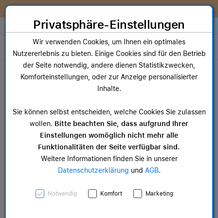
Zum Inhalt springen [AK + 0]
Zum Hauptmenü springen [AK + 1]
Zum Widget-Menü rechts springen [AK + 2]
Zum Hauptmenü springen [AK + 3]
Zum Hauptmenü (oben rechts) springen [AK + 4]
Zum Hauptmenü (unten rechts) springen [AK + 5]
Zum Hauptmenü (zentriert) springen [AK + 6]
Zum Meta-Menü oben (links) springen [AK + 7]
Zu den Inhalten im Fußbereich springen [AK + 8]
Wir reparieren dein Apple Gerät!
Privatsphäre-Einstellungen
Store auswählen
Wir verwenden Cookies, um Ihnen ein optimales
Toggle navigation
Nutzererlebnis zu bieten. Einige Cookies sind für den Betrieb
Dein Warenkorb
der Seite notwendig, andere dienen Statistikzwecken,
Noch keine Artikel im Einkaufswagen.
Komforteinstellungen, oder zur Anzeige personalisierter
Inhalte.
Sie können selbst entscheiden, welche Cookies Sie zulassen
wollen.
Bitte beachten Sie, dass aufgrund Ihrer
Einstellungen womöglich nicht mehr alle
Funktionalitäten der Seite verfügbar sind.
Weitere Informationen finden Sie in unserer
Wir konnten
Datenschutzerklärung
und
AGB
.
bedauerlicherweise keinen
Eintrag finden
Notwendig
Komfort
Marketing