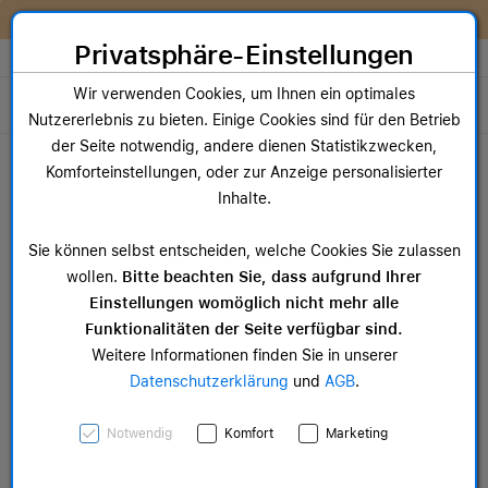
Zum Inhalt springen [AK + 0]
Zum Hauptmenü springen [AK + 1]
Zum Widget-Menü rechts springen [AK + 2]
Zum Hauptmenü springen [AK + 3]
Zum Hauptmenü (oben rechts) springen [AK + 4]
Zum Hauptmenü (unten rechts) springen [AK + 5]
Zum Hauptmenü (zentriert) springen [AK + 6]
Zum Meta-Menü oben (links) springen [AK + 7]
Zu den Inhalten im Fußbereich springen [AK + 8]
Wir reparieren dein Apple Gerät!
Privatsphäre-Einstellungen
Store auswählen
Wir verwenden Cookies, um Ihnen ein optimales
Toggle navigation
Nutzererlebnis zu bieten. Einige Cookies sind für den Betrieb
Dein Warenkorb
der Seite notwendig, andere dienen Statistikzwecken,
Noch keine Artikel im Einkaufswagen.
Komforteinstellungen, oder zur Anzeige personalisierter
Inhalte.
Sie können selbst entscheiden, welche Cookies Sie zulassen
wollen.
Bitte beachten Sie, dass aufgrund Ihrer
Einstellungen womöglich nicht mehr alle
Funktionalitäten der Seite verfügbar sind.
Weitere Informationen finden Sie in unserer
Datenschutzerklärung
und
AGB
.
Store
Notwendig
Komfort
Marketing