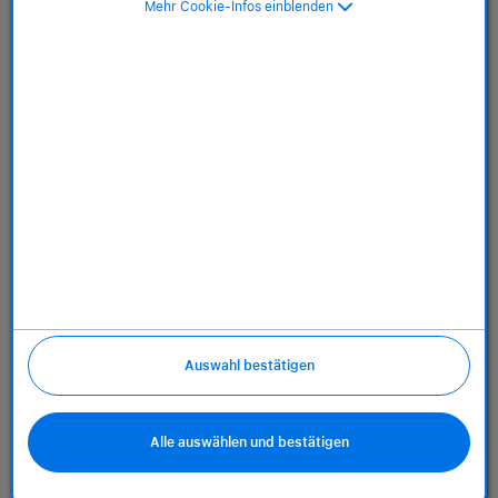
Dienstleistungen
Mehr Cookie-Infos einblenden
Über uns
Richtlinien
Auswahl bestätigen
Alle auswählen und bestätigen
(öffnet in neuem Tab)
(öffnet in neu
(öff