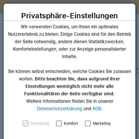
Zum Inhalt springen [AK + 0]
Zum Hauptmenü springen [AK + 1]
Zum Widget-Menü rechts springen [AK + 2]
Zum Hauptmenü springen [AK + 3]
Zum Hauptmenü (oben rechts) springen [AK + 4]
Zum Hauptmenü (unten rechts) springen [AK + 5]
Zum Hauptmenü (zentriert) springen [AK + 6]
Zum Meta-Menü oben (links) springen [AK + 7]
Zu den Inhalten im Fußbereich springen [AK + 8]
Wir reparieren dein Apple Gerät!
Privatsphäre-Einstellungen
Store auswählen
Wir verwenden Cookies, um Ihnen ein optimales
Toggle navigation
Nutzererlebnis zu bieten. Einige Cookies sind für den Betrieb
der Seite notwendig, andere dienen Statistikzwecken,
Dein Warenkorb
Komforteinstellungen, oder zur Anzeige personalisierter
Noch keine Artikel im Einkaufswagen.
Inhalte.
Mac Zubehör
iPa
Sie können selbst entscheiden, welche Cookies Sie zulassen
ab 14,99 €
ab 
wollen.
Bitte beachten Sie, dass aufgrund Ihrer
Einstellungen womöglich nicht mehr alle
Funktionalitäten der Seite verfügbar sind.
Weitere Informationen finden Sie in unserer
Datenschutzerklärung
und
AGB
.
Verlängerung für 49 mm
Notwendig
Komfort
Marketing
Ocean Armband