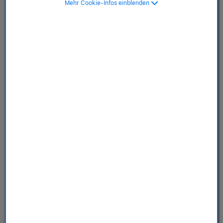
Mehr Cookie-Infos einblenden
Maritimblau - Titan
Schwarz
SKU: MGCK4ZM/A