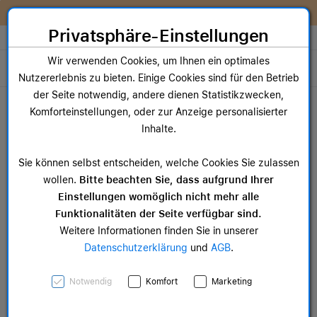
Zum Inhalt springen [AK + 0]
Zum Hauptmenü springen [AK + 1]
Zum Widget-Menü rechts springen [AK + 2]
Zum Hauptmenü springen [AK + 3]
Zum Hauptmenü (oben rechts) springen [AK + 4]
Zum Hauptmenü (unten rechts) springen [AK + 5]
Zum Hauptmenü (zentriert) springen [AK + 6]
Zum Meta-Menü oben (links) springen [AK + 7]
Zu den Inhalten im Fußbereich springen [AK + 8]
Wir reparieren dein Apple Gerät!
Privatsphäre-Einstellungen
Store auswählen
Wir verwenden Cookies, um Ihnen ein optimales
Toggle navigation
Nutzererlebnis zu bieten. Einige Cookies sind für den Betrieb
Dein Warenkorb
der Seite notwendig, andere dienen Statistikzwecken,
Noch keine Artikel im Einkaufswagen.
Komforteinstellungen, oder zur Anzeige personalisierter
Stores
Inhalte.
Sie können selbst entscheiden, welche Cookies Sie zulassen
wollen.
Bitte beachten Sie, dass aufgrund Ihrer
Einstellungen womöglich nicht mehr alle
Funktionalitäten der Seite verfügbar sind.
Weitere Informationen finden Sie in unserer
Datenschutzerklärung
und
AGB
.
Notwendig
Komfort
Marketing