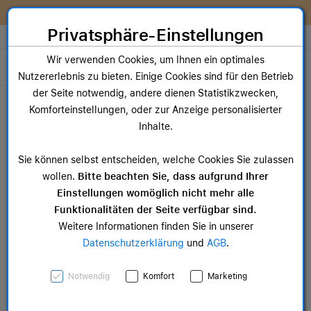
Zum Inhalt springen [AK + 0]
Zum Hauptmenü springen [AK + 1]
Zum Widget-Menü rechts springen [AK + 2]
Zum Hauptmenü springen [AK + 3]
Zum Hauptmenü (oben rechts) springen [AK + 4]
Zum Hauptmenü (unten rechts) springen [AK + 5]
Zum Hauptmenü (zentriert) springen [AK + 6]
Zum Meta-Menü oben (links) springen [AK + 7]
Zu den Inhalten im Fußbereich springen [AK + 8]
Wir reparieren dein Apple Gerät!
Privatsphäre-Einstellungen
Store auswählen
Wir verwenden Cookies, um Ihnen ein optimales
Toggle navigation
Nutzererlebnis zu bieten. Einige Cookies sind für den Betrieb
Dein Warenkorb
der Seite notwendig, andere dienen Statistikzwecken,
Noch keine Artikel im Einkaufswagen.
Komforteinstellungen, oder zur Anzeige personalisierter
Stores
Inhalte.
Sie können selbst entscheiden, welche Cookies Sie zulassen
wollen.
Bitte beachten Sie, dass aufgrund Ihrer
Einstellungen womöglich nicht mehr alle
Funktionalitäten der Seite verfügbar sind.
Weitere Informationen finden Sie in unserer
Datenschutzerklärung
und
AGB
.
Notwendig
Komfort
Marketing