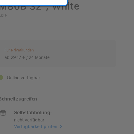
M80B 32", White
SKU:
Für Privatkunden
ab 29,17 € / 24 Monate
Online verfügbar
Schnell zugreifen
Selbstabholung:
nicht verfügbar
Verfügbarkeit prüfen