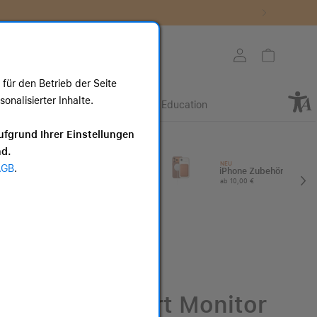
Store auswählen
Mein Konto
Warenkorb
für den Betrieb der Seite
nalisierter Inhalte.
Retail
Business
Education
ote
ufgrund Ihrer Einstellungen
nd.
I
Apple Watch
NEU
AGB
.
Zubehör
iPhone Zubehör
ab 25,00 €
ab 10,00 €
Samsung Smart Monitor