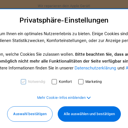
Wir reparieren dein Apple Gerät!
Privatsphäre-Einstellungen
m Ihnen ein optimales Nutzererlebnis zu bieten. Einige Cookies sind 
ienen Statistikzwecken, Komforteinstellungen, oder zur Anzeige perso
ds
TV & Home
Zubehör
Services
Angeb
en, welche Cookies Sie zulassen wollen.
Bitte beachten Sie, dass a
möglich nicht mehr alle Funktionalitäten der Seite verfügbar si
TV & Home-
tere Informationen finden Sie in unserer
Datenschutzerklärung
und
d Zubehör
Zubehör
0,00 €
ab 35,00 €
Notwendig
Komfort
Marketing
Mehr Cookie-Infos einblenden
Auswahl bestätigen
Alle auswählen und bestätigen