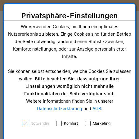
Zum Inhalt springen [AK + 0]
Zum Hauptmenü springen [AK + 1]
Zum Widget-Menü rechts springen [AK + 2]
Zum Hauptmenü springen [AK + 3]
Zum Hauptmenü (oben rechts) springen [AK + 4]
Zum Hauptmenü (unten rechts) springen [AK + 5]
Zum Hauptmenü (zentriert) springen [AK + 6]
Zum Meta-Menü oben (links) springen [AK + 7]
Zu den Inhalten im Fußbereich springen [AK + 8]
Wir reparieren dein Apple Gerät!
Privatsphäre-Einstellungen
Store auswählen
Wir verwenden Cookies, um Ihnen ein optimales
Toggle navigation
Nutzererlebnis zu bieten. Einige Cookies sind für den Betrieb
Dein Warenkorb
der Seite notwendig, andere dienen Statistikzwecken,
Noch keine Artikel im Einkaufswagen.
Komforteinstellungen, oder zur Anzeige personalisierter
Registrierung
Inhalte.
Businesskund*innen
Sie können selbst entscheiden, welche Cookies Sie zulassen
wollen.
Bitte beachten Sie, dass aufgrund Ihrer
Einstellungen womöglich nicht mehr alle
Funktionalitäten der Seite verfügbar sind.
Weitere Informationen finden Sie in unserer
Datenschutzerklärung
und
AGB
.
Notwendig
Komfort
Marketing
Meine gewünschten Benutzerdaten für den