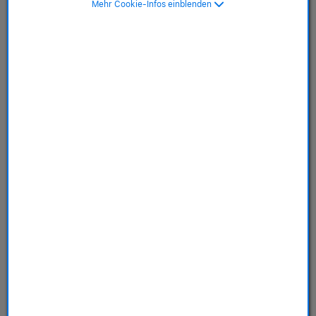
Login
Mehr Cookie-Infos einblenden
E-Mail-Adresse
*
gewünschtes Passwort
*
Passwort Wiederholung
*
Meine persönlichen Daten
Anrede
*
Anrede
Titel