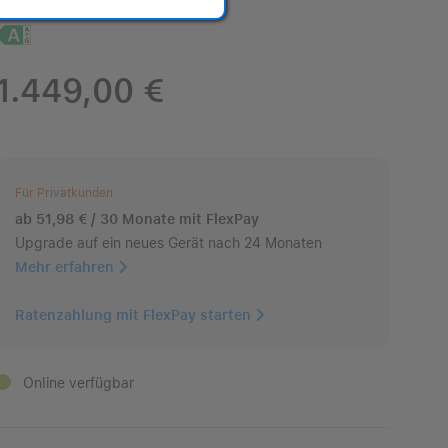
1.449,00 €
Für Privatkunden
ab 51,98 € / 30 Monate mit FlexPay
Upgrade auf ein neues Gerät nach 24 Monaten
Mehr erfahren
Ratenzahlung mit FlexPay starten
Online verfügbar