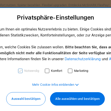
Jetzt Newsletter anmelden und 5,00 € Gutschein sichern!
Privatsphäre-Einstellungen
m Ihnen ein optimales Nutzererlebnis zu bieten. Einige Cookies sind 
ienen Statistikzwecken, Komforteinstellungen, oder zur Anzeige perso
ds
TV & Home
Zubehör
Services
Angeb
en, welche Cookies Sie zulassen wollen.
Bitte beachten Sie, dass a
möglich nicht mehr alle Funktionalitäten der Seite verfügbar si
I
tere Informationen finden Sie in unserer
Datenschutzerklärung
und
one 17 Pro
iPhone 17
.299,00 €
ab 949,00 €
Notwendig
Komfort
Marketing
Mehr Cookie-Infos einblenden
Auswahl bestätigen
Alle auswählen und bestätigen