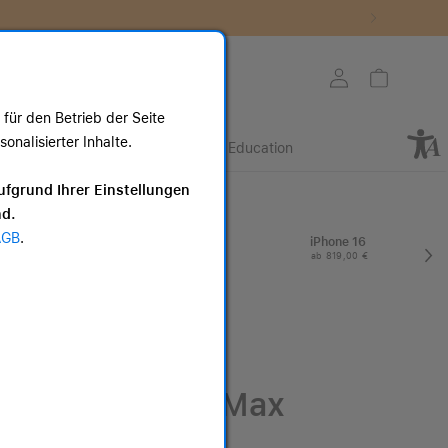
Store auswählen
Mein Konto
Warenkorb
für den Betrieb der Seite
nalisierter Inhalte.
Retail
Business
Education
ote
ufgrund Ihrer Einstellungen
nd.
I
AGB
.
iPhone Air
iPhone 16
ab 899,00 €
ab 819,00 €
iPhone 17 Pro Max
Artikelnummer: MFYN4ZD/A