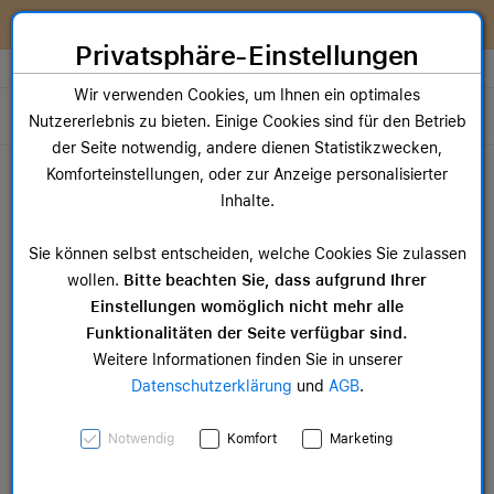
Zum Inhalt springen [AK + 0]
Zum Hauptmenü springen [AK + 1]
Zum Widget-Menü rechts springen [AK + 2]
Zum Hauptmenü springen [AK + 3]
Zum Hauptmenü (oben rechts) springen [AK + 4]
Zum Hauptmenü (unten rechts) springen [AK + 5]
Zum Hauptmenü (zentriert) springen [AK + 6]
Zum Meta-Menü oben (links) springen [AK + 7]
Zu den Inhalten im Fußbereich springen [AK + 8]
Wir reparieren dein Apple Gerät!
Privatsphäre-Einstellungen
Store auswählen
Wir verwenden Cookies, um Ihnen ein optimales
Toggle navigation
Nutzererlebnis zu bieten. Einige Cookies sind für den Betrieb
der Seite notwendig, andere dienen Statistikzwecken,
Dein Warenkorb
Komforteinstellungen, oder zur Anzeige personalisierter
Noch keine Artikel im Einkaufswagen.
Inhalte.
Mac Zubehör
iPa
Sie können selbst entscheiden, welche Cookies Sie zulassen
ab 14,99 €
ab 
wollen.
Bitte beachten Sie, dass aufgrund Ihrer
Einstellungen womöglich nicht mehr alle
Funktionalitäten der Seite verfügbar sind.
Weitere Informationen finden Sie in unserer
Datenschutzerklärung
und
AGB
.
iPhone Air Case mit
Notwendig
Komfort
Marketing
MagSafe - Frost