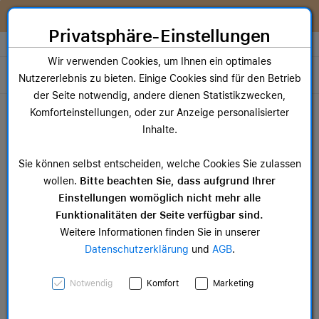
Zum Inhalt springen [AK + 0]
Zum Hauptmenü springen [AK + 1]
Zum Widget-Menü rechts springen [AK + 2]
Zum Hauptmenü springen [AK + 3]
Zum Hauptmenü (oben rechts) springen [AK + 4]
Zum Hauptmenü (unten rechts) springen [AK + 5]
Zum Hauptmenü (zentriert) springen [AK + 6]
Zum Meta-Menü oben (links) springen [AK + 7]
Zu den Inhalten im Fußbereich springen [AK + 8]
Wir reparieren dein Apple Gerät!
Privatsphäre-Einstellungen
Store auswählen
Wir verwenden Cookies, um Ihnen ein optimales
Toggle navigation
Nutzererlebnis zu bieten. Einige Cookies sind für den Betrieb
der Seite notwendig, andere dienen Statistikzwecken,
Dein Warenkorb
Komforteinstellungen, oder zur Anzeige personalisierter
Noch keine Artikel im Einkaufswagen.
Inhalte.
Mac Zubehör
iPa
Sie können selbst entscheiden, welche Cookies Sie zulassen
ab 14,99 €
ab 
wollen.
Bitte beachten Sie, dass aufgrund Ihrer
Einstellungen womöglich nicht mehr alle
Funktionalitäten der Seite verfügbar sind.
Weitere Informationen finden Sie in unserer
Datenschutzerklärung
und
AGB
.
iPhone 17 Silikon Case
Notwendig
Komfort
Marketing
mit MagSafe - Neongelb