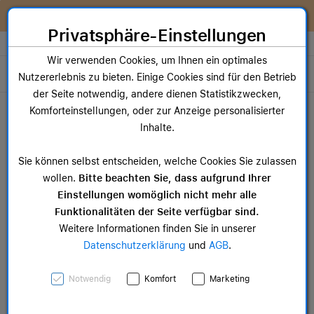
Zum Inhalt springen [AK + 0]
Zum Hauptmenü springen [AK + 1]
Zum Widget-Menü rechts springen [AK + 2]
Zum Hauptmenü springen [AK + 3]
Zum Hauptmenü (oben rechts) springen [AK + 4]
Zum Hauptmenü (unten rechts) springen [AK + 5]
Zum Hauptmenü (zentriert) springen [AK + 6]
Zum Meta-Menü oben (links) springen [AK + 7]
Zu den Inhalten im Fußbereich springen [AK + 8]
Wir reparieren dein Apple Gerät!
Privatsphäre-Einstellungen
Store auswählen
Wir verwenden Cookies, um Ihnen ein optimales
Toggle navigation
Nutzererlebnis zu bieten. Einige Cookies sind für den Betrieb
der Seite notwendig, andere dienen Statistikzwecken,
Dein Warenkorb
Komforteinstellungen, oder zur Anzeige personalisierter
Noch keine Artikel im Einkaufswagen.
Inhalte.
Mac Zubehör
iPa
Sie können selbst entscheiden, welche Cookies Sie zulassen
ab 14,99 €
ab 
wollen.
Bitte beachten Sie, dass aufgrund Ihrer
Einstellungen womöglich nicht mehr alle
Funktionalitäten der Seite verfügbar sind.
Weitere Informationen finden Sie in unserer
Datenschutzerklärung
und
AGB
.
iPhone 17 Pro Clear Case
Notwendig
Komfort
Marketing
mit MagSafe