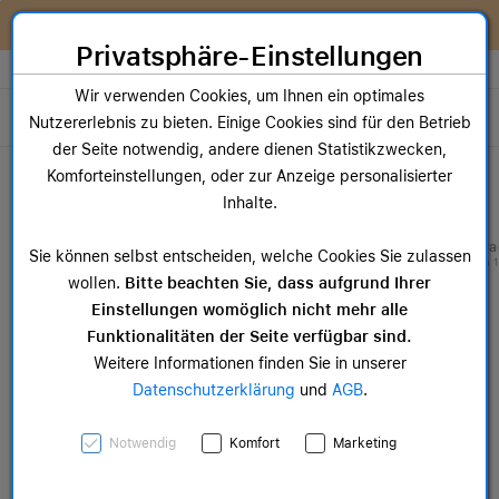
Zum Inhalt springen [AK + 0]
Zum Hauptmenü springen [AK + 1]
Zum Widget-Menü rechts springen [AK + 2]
Zum Hauptmenü springen [AK + 3]
Zum Hauptmenü (oben rechts) springen [AK + 4]
Zum Hauptmenü (unten rechts) springen [AK + 5]
Zum Hauptmenü (zentriert) springen [AK + 6]
Zum Meta-Menü oben (links) springen [AK + 7]
Zu den Inhalten im Fußbereich springen [AK + 8]
Wir reparieren dein Apple Gerät!
Privatsphäre-Einstellungen
Store auswählen
Wir verwenden Cookies, um Ihnen ein optimales
Toggle navigation
Nutzererlebnis zu bieten. Einige Cookies sind für den Betrieb
der Seite notwendig, andere dienen Statistikzwecken,
Dein Warenkorb
Komforteinstellungen, oder zur Anzeige personalisierter
Noch keine Artikel im Einkaufswagen.
Inhalte.
Mac Zubehör
iPa
Sie können selbst entscheiden, welche Cookies Sie zulassen
ab 14,99 €
ab 
wollen.
Bitte beachten Sie, dass aufgrund Ihrer
Einstellungen womöglich nicht mehr alle
Funktionalitäten der Seite verfügbar sind.
Weitere Informationen finden Sie in unserer
Datenschutzerklärung
und
AGB
.
iPad Wi-Fi, 64GB, space
Notwendig
Komfort
Marketing
grau, 10.2" (9.Gen.)>