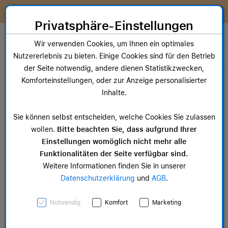
Zum Inhalt springen [AK + 0]
Zum Hauptmenü springen [AK + 1]
Zum Widget-Menü rechts springen [AK + 2]
Zum Hauptmenü springen [AK + 3]
Zum Hauptmenü (oben rechts) springen [AK + 4]
Zum Hauptmenü (unten rechts) springen [AK + 5]
Zum Hauptmenü (zentriert) springen [AK + 6]
Zum Meta-Menü oben (links) springen [AK + 7]
Zu den Inhalten im Fußbereich springen [AK + 8]
Wir reparieren dein Apple Gerät!
Privatsphäre-Einstellungen
Store auswählen
Wir verwenden Cookies, um Ihnen ein optimales
Toggle navigation
Nutzererlebnis zu bieten. Einige Cookies sind für den Betrieb
der Seite notwendig, andere dienen Statistikzwecken,
Dein Warenkorb
Komforteinstellungen, oder zur Anzeige personalisierter
Noch keine Artikel im Einkaufswagen.
Inhalte.
Mac Zubehör
iPa
Sie können selbst entscheiden, welche Cookies Sie zulassen
ab 14,99 €
ab 
wollen.
Bitte beachten Sie, dass aufgrund Ihrer
Einstellungen womöglich nicht mehr alle
Funktionalitäten der Seite verfügbar sind.
Weitere Informationen finden Sie in unserer
Datenschutzerklärung
und
AGB
.
iPad Pro Wi-Fi, 256GB,
Notwendig
Komfort
Marketing
silber, 11" (4.Gen.)>