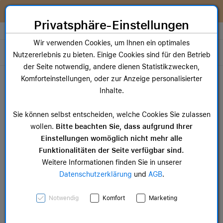
Zum Inhalt springen [AK + 0]
Zum Hauptmenü springen [AK + 1]
Zum Widget-Menü rechts springen [AK + 2]
Zum Hauptmenü springen [AK + 3]
Zum Hauptmenü (oben rechts) springen [AK + 4]
Zum Hauptmenü (unten rechts) springen [AK + 5]
Zum Hauptmenü (zentriert) springen [AK + 6]
Zum Meta-Menü oben (links) springen [AK + 7]
Zu den Inhalten im Fußbereich springen [AK + 8]
Wir reparieren dein Apple Gerät!
Privatsphäre-Einstellungen
Store auswählen
Wir verwenden Cookies, um Ihnen ein optimales
Toggle navigation
Nutzererlebnis zu bieten. Einige Cookies sind für den Betrieb
der Seite notwendig, andere dienen Statistikzwecken,
Dein Warenkorb
Komforteinstellungen, oder zur Anzeige personalisierter
Noch keine Artikel im Einkaufswagen.
Inhalte.
Mac Zubehör
iPa
Sie können selbst entscheiden, welche Cookies Sie zulassen
ab 14,99 €
ab 
wollen.
Bitte beachten Sie, dass aufgrund Ihrer
Einstellungen womöglich nicht mehr alle
Funktionalitäten der Seite verfügbar sind.
Weitere Informationen finden Sie in unserer
Datenschutzerklärung
und
AGB
.
Beats USB-C to USB-C
Notwendig
Komfort
Marketing
Woven Cable (1.5 m) -