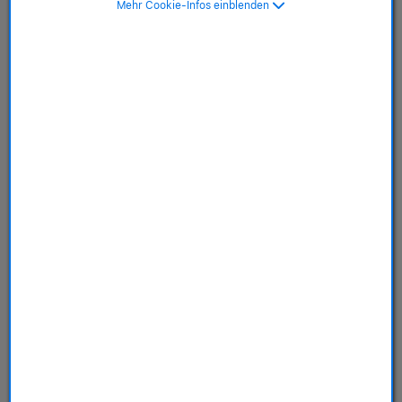
Mehr Cookie-Infos einblenden
Surge Stone
SKU: MDGD4ZM/A