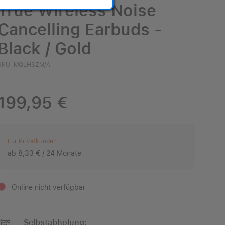
True Wireless Noise
Cancelling Earbuds -
Black / Gold
SKU: MQLH3ZM/A
199,95 €
Für Privatkunden
ab 8,33 € / 24 Monate
Online nicht verfügbar
Selbstabholung: