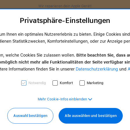
Wir reparieren dein Apple Gerät!
Privatsphäre-Einstellungen
m Ihnen ein optimales Nutzererlebnis zu bieten. Einige Cookies sind 
ienen Statistikzwecken, Komforteinstellungen, oder zur Anzeige perso
ds
TV & Home
Zubehör
Services
Angeb
en, welche Cookies Sie zulassen wollen.
Bitte beachten Sie, dass a
möglich nicht mehr alle Funktionalitäten der Seite verfügbar si
TV & Home-
tere Informationen finden Sie in unserer
Datenschutzerklärung
und
d Zubehör
Zubehör
0,00 €
ab 35,00 €
Notwendig
Komfort
Marketing
Mehr Cookie-Infos einblenden
Auswahl bestätigen
Alle auswählen und bestätigen