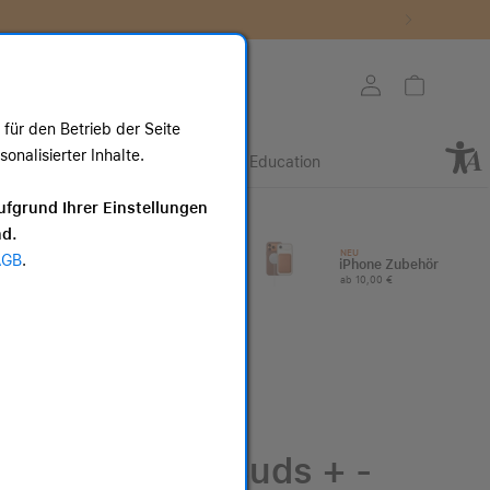
Store auswählen
Mein Konto
Warenkorb
für den Betrieb der Seite
nalisierter Inhalte.
Retail
Business
Education
ote
ufgrund Ihrer Einstellungen
nd.
I
Apple Watch
NEU
AGB
.
Zubehör
iPhone Zubehör
ab 25,00 €
ab 10,00 €
Beats Studio Buds + -