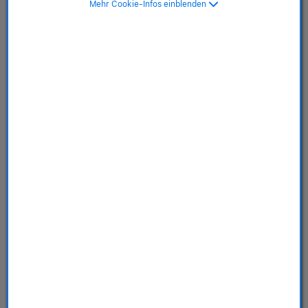
Mehr Cookie-Infos einblenden
Earbuds - Electric Orange
SKU: MX743ZM/A