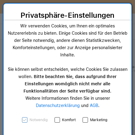
Zum Inhalt springen [AK + 0]
Zum Hauptmenü springen [AK + 1]
Zum Widget-Menü rechts springen [AK + 2]
Zum Hauptmenü springen [AK + 3]
Zum Hauptmenü (oben rechts) springen [AK + 4]
Zum Hauptmenü (unten rechts) springen [AK + 5]
Zum Hauptmenü (zentriert) springen [AK + 6]
Zum Meta-Menü oben (links) springen [AK + 7]
Zu den Inhalten im Fußbereich springen [AK + 8]
Wir reparieren dein Apple Gerät!
Privatsphäre-Einstellungen
Store auswählen
Wir verwenden Cookies, um Ihnen ein optimales
Toggle navigation
Nutzererlebnis zu bieten. Einige Cookies sind für den Betrieb
der Seite notwendig, andere dienen Statistikzwecken,
Dein Warenkorb
Komforteinstellungen, oder zur Anzeige personalisierter
Noch keine Artikel im Einkaufswagen.
Inhalte.
Mac Zubehör
iPa
Sie können selbst entscheiden, welche Cookies Sie zulassen
ab 14,99 €
ab 
wollen.
Bitte beachten Sie, dass aufgrund Ihrer
Einstellungen womöglich nicht mehr alle
Funktionalitäten der Seite verfügbar sind.
Weitere Informationen finden Sie in unserer
Datenschutzerklärung
und
AGB
.
Beats Powerbeats Pro 2 -
Notwendig
Komfort
Marketing
High-Performance