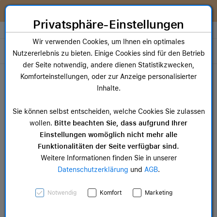
Zum Inhalt springen [AK + 0]
Zum Hauptmenü springen [AK + 1]
Zum Widget-Menü rechts springen [AK + 2]
Zum Hauptmenü springen [AK + 3]
Zum Hauptmenü (oben rechts) springen [AK + 4]
Zum Hauptmenü (unten rechts) springen [AK + 5]
Zum Hauptmenü (zentriert) springen [AK + 6]
Zum Meta-Menü oben (links) springen [AK + 7]
Zu den Inhalten im Fußbereich springen [AK + 8]
Wir reparieren dein Apple Gerät!
Privatsphäre-Einstellungen
Store auswählen
Wir verwenden Cookies, um Ihnen ein optimales
Toggle navigation
Nutzererlebnis zu bieten. Einige Cookies sind für den Betrieb
der Seite notwendig, andere dienen Statistikzwecken,
Dein Warenkorb
Komforteinstellungen, oder zur Anzeige personalisierter
Noch keine Artikel im Einkaufswagen.
Inhalte.
Mac Zubehör
iPa
Sie können selbst entscheiden, welche Cookies Sie zulassen
ab 14,99 €
ab 
wollen.
Bitte beachten Sie, dass aufgrund Ihrer
Einstellungen womöglich nicht mehr alle
Funktionalitäten der Seite verfügbar sind.
Weitere Informationen finden Sie in unserer
Datenschutzerklärung
und
AGB
.
Beats Flex – All-Day
Notwendig
Komfort
Marketing
Wireless Earphones -