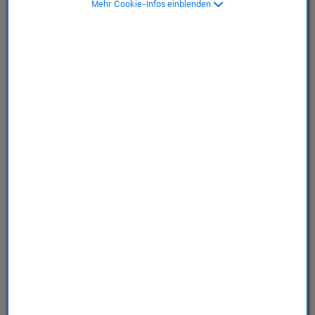
Mehr Cookie-Infos einblenden
Flame Blue
SKU: MYMG2ZM/A