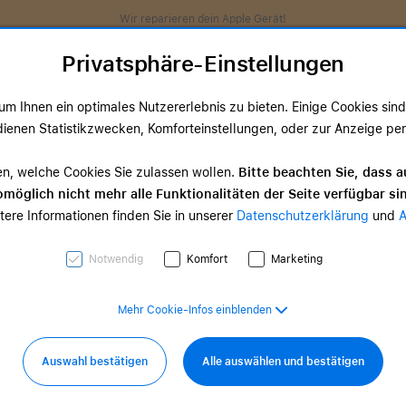
Wir reparieren dein Apple Gerät!
Privatsphäre-Einstellungen
m Ihnen ein optimales Nutzererlebnis zu bieten. Einige Cookies sind 
ienen Statistikzwecken, Komforteinstellungen, oder zur Anzeige perso
ds
TV & Home
Zubehör
Services
Angeb
en, welche Cookies Sie zulassen wollen.
Bitte beachten Sie, dass a
möglich nicht mehr alle Funktionalitäten der Seite verfügbar si
TV & Home-
tere Informationen finden Sie in unserer
Datenschutzerklärung
und
d Zubehör
Zubehör
0,00 €
ab 35,00 €
Notwendig
Komfort
Marketing
Mehr Cookie-Infos einblenden
Auswahl bestätigen
Alle auswählen und bestätigen