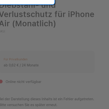
Diebstahl- und
Verlustschutz für iPhone
Air (Monatlich)
SKU:
Für Privatkunden
ab 0,62 € / 24 Monate
Online nicht verfügbar
Bei der Darstellung dieses Inhalts ist ein Fehler aufgetreten.
Bitte versuchen Sie es später erneut.