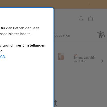
Store auswählen
Mein Konto
Warenkorb
für den Betrieb der Seite
nalisierter Inhalte.
Retail
Business
Education
ote
ufgrund Ihrer Einstellungen
nd.
I
Apple Watch
NEU
AGB
.
Zubehör
iPhone Zubehör
ab 25,00 €
ab 10,00 €
AppleCare+ mit