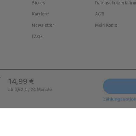
Stores
Datenschutzerkläru
Karriere
AGB
Newsletter
Mein Konto
FAQs
.
14,99 €
ab 0,62 € / 24 Monate
Zahlungsoptio