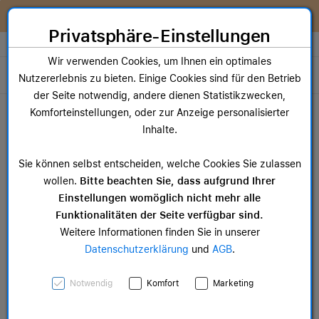
Zum Inhalt springen [AK + 0]
Zum Hauptmenü springen [AK + 1]
Zum Widget-Menü rechts springen [AK + 2]
Zum Hauptmenü springen [AK + 3]
Zum Hauptmenü (oben rechts) springen [AK + 4]
Zum Hauptmenü (unten rechts) springen [AK + 5]
Zum Hauptmenü (zentriert) springen [AK + 6]
Zum Meta-Menü oben (links) springen [AK + 7]
Zu den Inhalten im Fußbereich springen [AK + 8]
Wir reparieren dein Apple Gerät!
Privatsphäre-Einstellungen
Store auswählen
Wir verwenden Cookies, um Ihnen ein optimales
Toggle navigation
Nutzererlebnis zu bieten. Einige Cookies sind für den Betrieb
der Seite notwendig, andere dienen Statistikzwecken,
Dein Warenkorb
Komforteinstellungen, oder zur Anzeige personalisierter
Noch keine Artikel im Einkaufswagen.
Inhalte.
Mac Zubehör
iPa
Sie können selbst entscheiden, welche Cookies Sie zulassen
ab 14,99 €
ab 
wollen.
Bitte beachten Sie, dass aufgrund Ihrer
Einstellungen womöglich nicht mehr alle
Funktionalitäten der Seite verfügbar sind.
Weitere Informationen finden Sie in unserer
Datenschutzerklärung
und
AGB
.
AppleCare+ für Apple
Notwendig
Komfort
Marketing
Watch Series 11