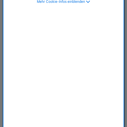
Mehr Cookie-Infos einblenden
Titangehäuse Schiefer,
Milanaise Armband
Schiefer - M/L
SKU: MFD44ZR/A