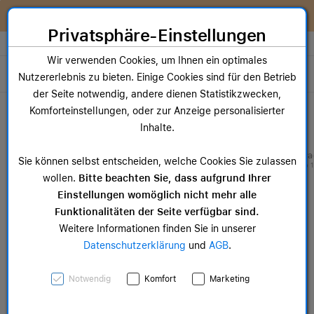
Zum Inhalt springen [AK + 0]
Zum Hauptmenü springen [AK + 1]
Zum Widget-Menü rechts springen [AK + 2]
Zum Hauptmenü springen [AK + 3]
Zum Hauptmenü (oben rechts) springen [AK + 4]
Zum Hauptmenü (unten rechts) springen [AK + 5]
Zum Hauptmenü (zentriert) springen [AK + 6]
Zum Meta-Menü oben (links) springen [AK + 7]
Zu den Inhalten im Fußbereich springen [AK + 8]
Wir reparieren dein Apple Gerät!
Privatsphäre-Einstellungen
Store auswählen
Wir verwenden Cookies, um Ihnen ein optimales
Toggle navigation
Nutzererlebnis zu bieten. Einige Cookies sind für den Betrieb
der Seite notwendig, andere dienen Statistikzwecken,
Dein Warenkorb
Komforteinstellungen, oder zur Anzeige personalisierter
Noch keine Artikel im Einkaufswagen.
Inhalte.
Mac Zubehör
iPa
Sie können selbst entscheiden, welche Cookies Sie zulassen
ab 14,99 €
ab 
wollen.
Bitte beachten Sie, dass aufgrund Ihrer
Einstellungen womöglich nicht mehr alle
Funktionalitäten der Seite verfügbar sind.
Weitere Informationen finden Sie in unserer
Datenschutzerklärung
und
AGB
.
Apple Watch Series 11
Notwendig
Komfort
Marketing
GPS + Cellular, 46 mm