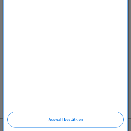
Store
Dienstleistungen
Über uns
Richtlinien
Auswahl bestätigen
899,00 €