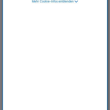
Mehr Cookie-Infos einblenden
Titangehäuse Gold,
Sportarmband Blassrosa
- M/L
SKU: MF8X4ZR/A