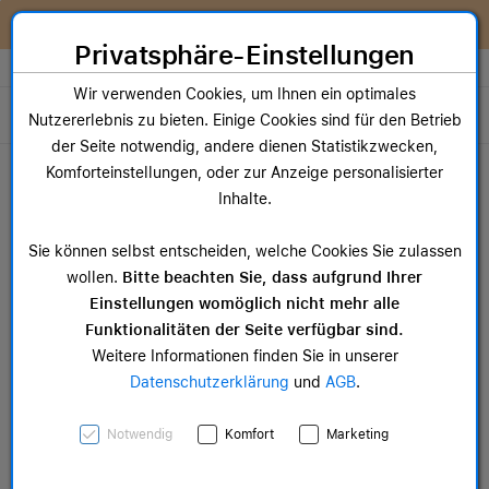
Zum Inhalt springen [AK + 0]
Zum Hauptmenü springen [AK + 1]
Zum Widget-Menü rechts springen [AK + 2]
Zum Hauptmenü springen [AK + 3]
Zum Hauptmenü (oben rechts) springen [AK + 4]
Zum Hauptmenü (unten rechts) springen [AK + 5]
Zum Hauptmenü (zentriert) springen [AK + 6]
Zum Meta-Menü oben (links) springen [AK + 7]
Zu den Inhalten im Fußbereich springen [AK + 8]
Wir reparieren dein Apple Gerät!
Privatsphäre-Einstellungen
Store auswählen
Wir verwenden Cookies, um Ihnen ein optimales
Toggle navigation
Nutzererlebnis zu bieten. Einige Cookies sind für den Betrieb
der Seite notwendig, andere dienen Statistikzwecken,
Dein Warenkorb
Komforteinstellungen, oder zur Anzeige personalisierter
Noch keine Artikel im Einkaufswagen.
Inhalte.
Mac Zubehör
iPa
Sie können selbst entscheiden, welche Cookies Sie zulassen
ab 14,99 €
ab 
wollen.
Bitte beachten Sie, dass aufgrund Ihrer
Einstellungen womöglich nicht mehr alle
Funktionalitäten der Seite verfügbar sind.
Weitere Informationen finden Sie in unserer
Datenschutzerklärung
und
AGB
.
Apple Watch Series 11
Notwendig
Komfort
Marketing
GPS + Cellular, 42 mm