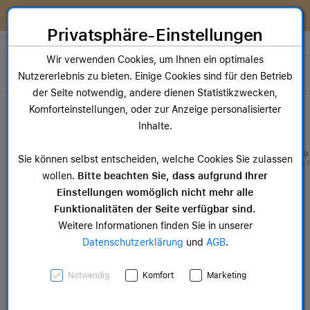
Zum Inhalt springen [AK + 0]
Zum Hauptmenü springen [AK + 1]
Zum Widget-Menü rechts springen [AK + 2]
Zum Hauptmenü springen [AK + 3]
Zum Hauptmenü (oben rechts) springen [AK + 4]
Zum Hauptmenü (unten rechts) springen [AK + 5]
Zum Hauptmenü (zentriert) springen [AK + 6]
Zum Meta-Menü oben (links) springen [AK + 7]
Zu den Inhalten im Fußbereich springen [AK + 8]
Wir reparieren dein Apple Gerät!
Privatsphäre-Einstellungen
Store auswählen
Wir verwenden Cookies, um Ihnen ein optimales
Toggle navigation
Nutzererlebnis zu bieten. Einige Cookies sind für den Betrieb
der Seite notwendig, andere dienen Statistikzwecken,
Dein Warenkorb
Komforteinstellungen, oder zur Anzeige personalisierter
Noch keine Artikel im Einkaufswagen.
Inhalte.
Mac Zubehör
iPa
Sie können selbst entscheiden, welche Cookies Sie zulassen
ab 14,99 €
ab 
wollen.
Bitte beachten Sie, dass aufgrund Ihrer
Einstellungen womöglich nicht mehr alle
Funktionalitäten der Seite verfügbar sind.
Weitere Informationen finden Sie in unserer
Datenschutzerklärung
und
AGB
.
Apple Watch 45mm Nike
Notwendig
Komfort
Marketing
Sportarmband, Cargo