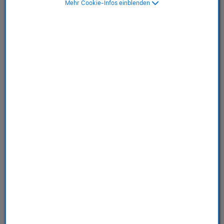
Mehr Cookie-Infos einblenden
Khaki, M/L
SKU: MUVD3ZM/A