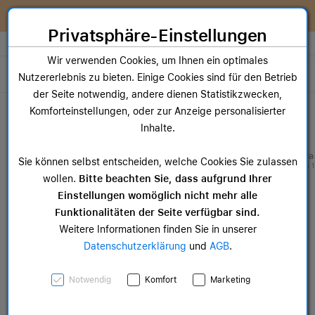
Zum Inhalt springen [AK + 0]
Zum Hauptmenü springen [AK + 1]
Zum Widget-Menü rechts springen [AK + 2]
Zum Hauptmenü springen [AK + 3]
Zum Hauptmenü (oben rechts) springen [AK + 4]
Zum Hauptmenü (unten rechts) springen [AK + 5]
Zum Hauptmenü (zentriert) springen [AK + 6]
Zum Meta-Menü oben (links) springen [AK + 7]
Zu den Inhalten im Fußbereich springen [AK + 8]
Wir reparieren dein Apple Gerät!
Privatsphäre-Einstellungen
Store auswählen
Wir verwenden Cookies, um Ihnen ein optimales
Toggle navigation
Nutzererlebnis zu bieten. Einige Cookies sind für den Betrieb
der Seite notwendig, andere dienen Statistikzwecken,
Dein Warenkorb
Komforteinstellungen, oder zur Anzeige personalisierter
Noch keine Artikel im Einkaufswagen.
Inhalte.
Mac Zubehör
iPa
Sie können selbst entscheiden, welche Cookies Sie zulassen
ab 14,99 €
ab 
wollen.
Bitte beachten Sie, dass aufgrund Ihrer
Einstellungen womöglich nicht mehr alle
Funktionalitäten der Seite verfügbar sind.
Weitere Informationen finden Sie in unserer
Datenschutzerklärung
und
AGB
.
Apple Watch 41mm
Notwendig
Komfort
Marketing
Sportarmband,