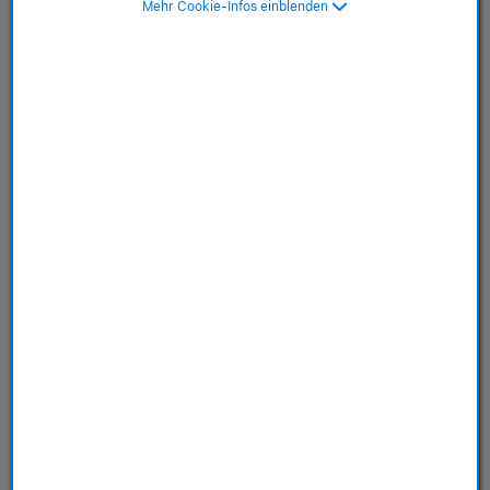
Mehr Cookie-Infos einblenden
winterblau, M/L
SKU: MT363ZM/A