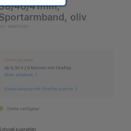
38/40/41mm,
Sportarmband, oliv
SKU: MR2P3ZM/A
Für Privatkunden
ab 8,30 € / 6 Monate mit FlexPay
Mehr erfahren
Ratenzahlung mit FlexPay starten
Online verfügbar
Schnell zugreifen