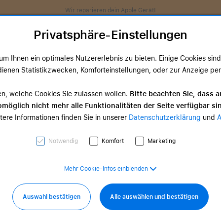
Wir reparieren dein Apple Gerät!
Privatsphäre-Einstellungen
m Ihnen ein optimales Nutzererlebnis zu bieten. Einige Cookies sind 
ienen Statistikzwecken, Komforteinstellungen, oder zur Anzeige perso
ds
TV & Home
Zubehör
Services
Angeb
en, welche Cookies Sie zulassen wollen.
Bitte beachten Sie, dass a
möglich nicht mehr alle Funktionalitäten der Seite verfügbar si
TV & Home-
tere Informationen finden Sie in unserer
Datenschutzerklärung
und
d Zubehör
Zubehör
0,00 €
ab 35,00 €
Notwendig
Komfort
Marketing
Mehr Cookie-Infos einblenden
Auswahl bestätigen
Alle auswählen und bestätigen