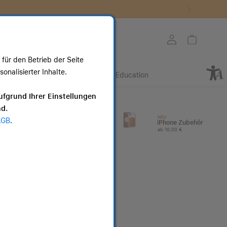
Store auswählen
Mein Konto
Warenkorb
für den Betrieb der Seite
nalisierter Inhalte.
Retail
Business
Education
ote
ufgrund Ihrer Einstellungen
nd.
I
Apple Watch
NEU
AGB
.
Zubehör
iPhone Zubehör
ab 25,00 €
ab 10,00 €
Apple Watch