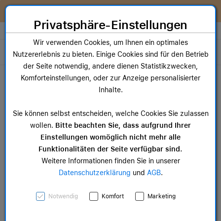
Zum Inhalt springen [AK + 0]
Zum Hauptmenü springen [AK + 1]
Zum Widget-Menü rechts springen [AK + 2]
Zum Hauptmenü springen [AK + 3]
Zum Hauptmenü (oben rechts) springen [AK + 4]
Zum Hauptmenü (unten rechts) springen [AK + 5]
Zum Hauptmenü (zentriert) springen [AK + 6]
Zum Meta-Menü oben (links) springen [AK + 7]
Zu den Inhalten im Fußbereich springen [AK + 8]
Wir reparieren dein Apple Gerät!
Privatsphäre-Einstellungen
Store auswählen
Wir verwenden Cookies, um Ihnen ein optimales
Toggle navigation
Nutzererlebnis zu bieten. Einige Cookies sind für den Betrieb
der Seite notwendig, andere dienen Statistikzwecken,
Dein Warenkorb
Komforteinstellungen, oder zur Anzeige personalisierter
Noch keine Artikel im Einkaufswagen.
Inhalte.
Mac Zubehör
iPa
Sie können selbst entscheiden, welche Cookies Sie zulassen
ab 14,99 €
ab 
wollen.
Bitte beachten Sie, dass aufgrund Ihrer
Einstellungen womöglich nicht mehr alle
Funktionalitäten der Seite verfügbar sind.
Weitere Informationen finden Sie in unserer
Datenschutzerklärung
und
AGB
.
Apple AirTag Anhänger,
Notwendig
Komfort
Marketing
dunkelmarine