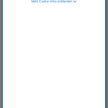
Mehr Cookie-Infos einblenden
SKU: MHJ03ZM/A
39,00 €